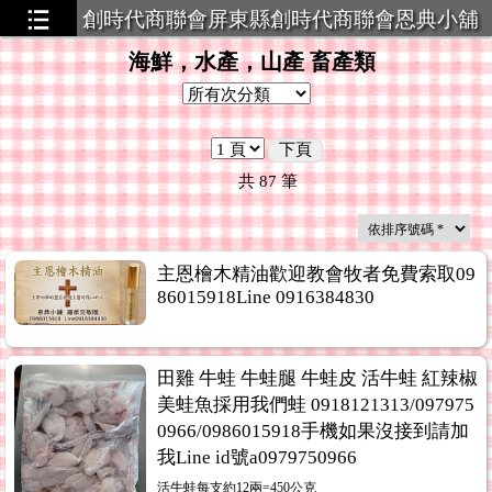
創時代商聯會屏東縣創時代商聯會恩典小舖
策略聯盟
海鮮，水產，山產 畜產類
下頁
共
87
筆
主恩檜木精油歡迎教會牧者免費索取09
86015918Line 0916384830
田雞 牛蛙 牛蛙腿 牛蛙皮 活牛蛙 紅辣椒
美蛙魚採用我們蛙 0918121313/097975
0966/0986015918手機如果沒接到請加
我Line id號a0979750966
活牛蛙每支約12兩=450公克