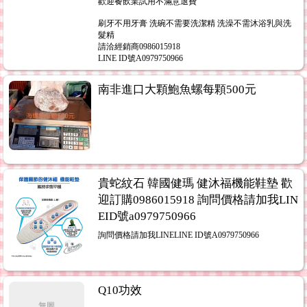
歡迎餐飲業試用不滿意退費
刷牙不用牙膏 洗碗不需要洗潔精 洗澡不需沐浴乳與洗
髮精
請洽經銷商0986015918
LINE ID號A0979750966
南非進口大顆鮑魚螺每顆500元
貴蛇紋石 韓國健瑪 健沐福機能鞋墊 歡
迎訂購0986015918 詢問價格請加我LIN
EID號a0979750966
詢問價格請加我LINELINE ID號A0979750966
Q10功效
無圖