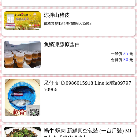
涼拌山豬皮
價格常變動請詢價0986015918
魚鱗凍膠原蛋白
35
一般價
元
30
會員價
元
呆仔 鯉魚0986015918 Line id號a09797
50966
蝸牛 螺肉 新鮮真空包裝 (一台斤裝) MI