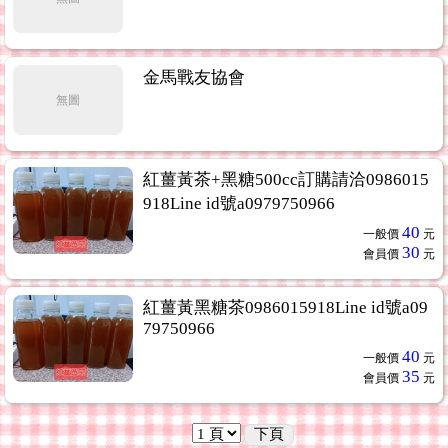
金馬戰友協會
無圖
紅薑黃茶+黑糖500cc訂購請洽0986015
918Line id號a0979750966
40
一般價
元
30
會員價
元
紅薑黃黑糖茶0986015918Line id號a09
79750966
40
一般價
元
35
會員價
元
下頁