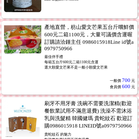
產地直營，枋山愛文芒果五台斤嚐鮮價
600元二箱1100元，大量可議價含運喔
訂購請洽鍾主任 0986015918Line id號a
0979750966
最佳伴手禮
每箱五台斤600元二箱1100元含運
選大顆愛文芒果不是一般小顆愛文芒果
700
一般價
元
600
會員價
元
刷牙不用牙膏 洗碗不需要洗潔精(歡迎
餐飲業試用不滿意退費) 洗澡不需沐浴
乳與洗髮精 韓國健瑪 貴蛇紋石 歡迎訂
購0986015918 LINEID號a0979750966
貴蛇紋石 的魅力