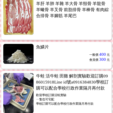
羊肝 羊肺 羊雜 羊大骨 羊頸骨 羊龍骨
羊蠍骨 羊叉骨 前肋排骨 羊棒骨 有肉綜
合排骨 羊腳筋 羊尾巴
魚鱗片
400
一般價
元
300
會員價
元
牛蛙 活牛蛙 田雞 解剖實驗歡迎訂購09
86015918Line id號a0916384830學校訂
購可以配合學校行政作業隔月再付款
歡迎學校訂購活蛙實驗
ㄧ隻也可宅配
學校訂購可以配合學校行政作業隔月再付款