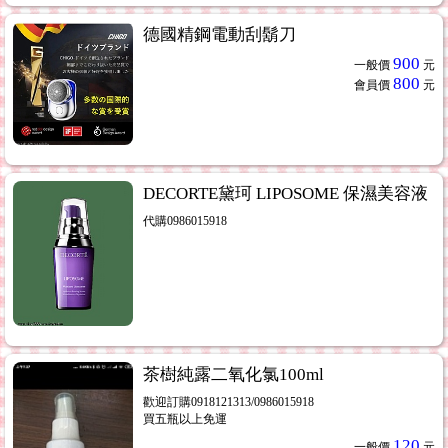
德國精鋼電動刮鬍刀
900
一般價
元
800
會員價
元
DECORTE黛珂 LIPOSOME 保濕美容液
代購0986015918
茶樹純露二氧化氯100ml
歡迎訂購0918121313/0986015918
買五瓶以上免運
120
一般價
元