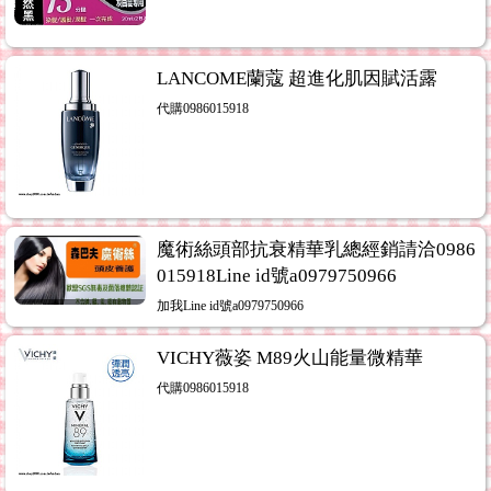
LANCOME蘭蔻 超進化肌因賦活露
代購0986015918
魔術絲頭部抗衰精華乳總經銷請洽0986
015918Line id號a0979750966
加我Line id號a0979750966
VICHY薇姿 M89火山能量微精華
代購0986015918