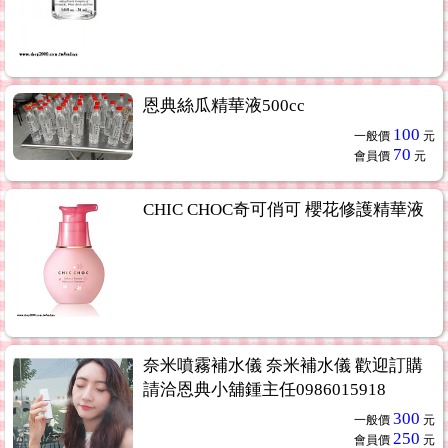
恩典絲瓜精華液500cc
100
一般價
元
70
會員價
元
CHIC CHOC奇可俏可 櫻花修護精華液
奈米噴霧補水儀 奈米補水儀 歡迎訂購
請洽恩典小舖鍾主任0986015918
300
一般價
元
250
會員價
元