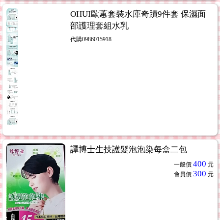
OHUI歐蕙套裝水庫奇蹟9件套 保濕面
部護理套組水乳
代購0986015918
譚博士生技護髮泡泡染每盒二包
400
一般價
元
300
會員價
元