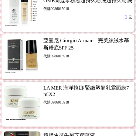
OME蘭蔻零粉感超持久粉底超持久粉底
代購0986015918
1
元
亞曼尼 Giorgio Armani - 完美絲絨水慕
斯粉底SPF 25
代購0986015918
LA MER 海洋拉娜 緊緻塑顏乳霜面膜7
mlX2
代購0986015918
遠騰生技牛樟芝精華液