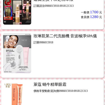
訂購請洽0986015918.0918121313
1700
一般價
元
1280
會員價
元
玫琳凱第二代洗臉機 音波極淨SPA儀
訂購0986015918
萊蔻 蝸牛精華眼霜
價格常變動歡迎詢價0986015918:0918121313