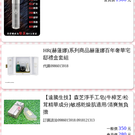
會員價
元
HR(赫蓮娜)系列商品赫蓮娜百年奢華宅
邸禮盒套組
代購0986015918
【遠騰生技】森芝淨手工皂(牛樟芝/松
茸精華成分)敏感乾燥肌適用/清爽無負
擔
訂購請洽0986015918.0918121313
350
一般價
元
280
會員價
元