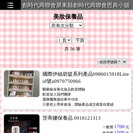
創時代商聯會屏東縣創時代商聯會恩典小舖
策略聯盟
美妝保養品
下頁
共
56
筆
國際伊絲碧媞系列產品0986015918Line
id號a0979750966
醫藥級保養化妝品歡迎體驗
歡迎加入我們團隊
選隊團隊讓你事半功倍
只要把人帶來會場，體驗產品成交都算你業績
茨蒂娜保養品 0918121313
1700
一般價
元
1500