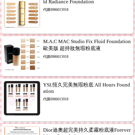
ld Radiance Foundation
告.
...3
代購0986015918
下單前請洽鍾主任0918121313 請加LINE手機號09181213
福利網
...24
M.A.C MAC Studio Fix Fluid Foundation
歐美版 超持妝無瑕粉底液
代購0986015918
YSL恆久完美無瑕粉底 All Hours Found
ation
代購0986015918
Dior迪奧超完美持久柔霧粉底液Forever