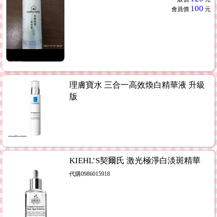
100
會員價
元
理膚寶水 三合一高效煥白精華液 升級
版
KIEHL’S契爾氏 激光極淨白淡斑精華
代購0986015918