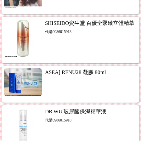
SHISEIDO資生堂 百優全緊緻立體精萃
代購0986015918
ASEA] RENU28 凝膠 80ml
DR.WU 玻尿酸保濕精華液
代購0986015918