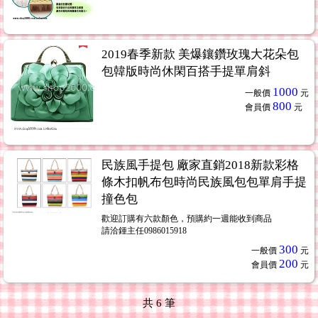
2019春季新款 美爆鑲鑽玫瑰大花朵包
包韓版時尚休閑百搭手提單肩斜
1000
一般價
元
800
會員價
元
民族風手提包 廠家直銷2018新款彩格
條木扣帆布包時尚民族風包包單肩手提
撞色包
歡迎訂購有六款顏色，預購約一週能收到商品
請洽鍾主任0986015918
300
一般價
元
200
會員價
元
共
6
筆