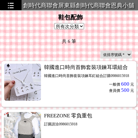
創時代商聯會屏東縣創時代商聯會恩典小舖
策略聯盟
鞋包配飾
共
6
筆
韓國進口時尚首飾套裝項鍊耳環組合
韓國進口時尚首飾套裝項鍊耳釘組合訂購0986015918
600
一般價
元
500
會員價
元
FREEZONE 零負重包
訂購請洽0986015918