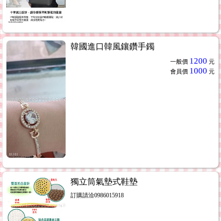
韓國進口韓風鑲鑽手鐲
1200
一般價
元
1000
會員價
元
獨立筒氣墊式鞋墊
訂購請洽0986015918