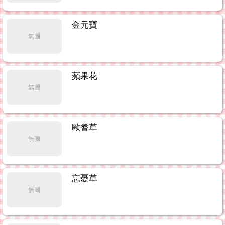
金元寶
無圖
蘋果花
無圖
歐耆草
無圖
忘憂草
無圖