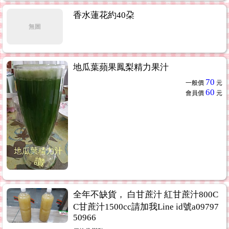
香水蓮花約40朶
無圖
地瓜葉蘋果鳳梨精力果汁
70
一般價
元
60
會員價
元
全年不缺貨， 白甘蔗汁 紅甘蔗汁800C
C甘蔗汁1500cc請加我Line id號a09797
50966