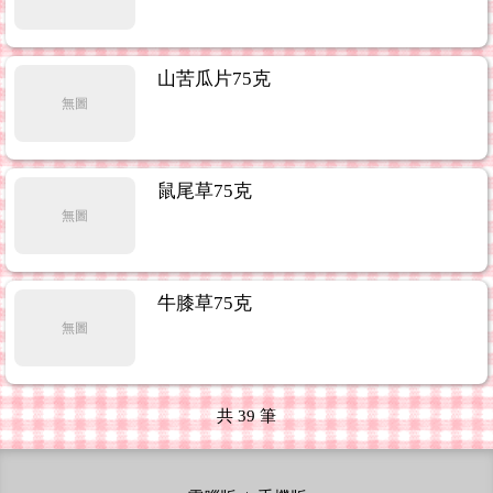
山苦瓜片75克
無圖
鼠尾草75克
無圖
牛膝草75克
無圖
共
39
筆