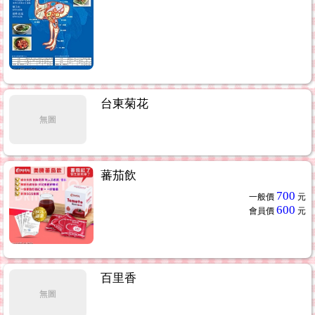
台東菊花
無圖
蕃茄飲
700
一般價
元
600
會員價
元
百里香
無圖