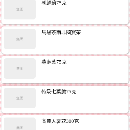
告.
朝鮮薊75克
...3
無圖
下單前請洽鍾主任0918121313 請加LINE手機號09181213
馬黛茶南非國寶茶
福利網
...24
無圖
蕁麻葉75克
無圖
特級七葉膽75克
無圖
高麗人篸花300克
無圖