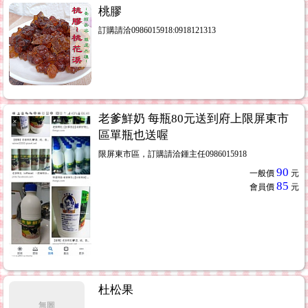
桃膠
訂購請洽0986015918:0918121313
老爹鮮奶 每瓶80元送到府上限屏東市
區單瓶也送喔
限屏東市區，訂購請洽鍾主任0986015918
90
一般價
元
85
會員價
元
杜松果
無圖