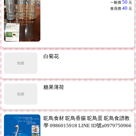
50
一般價
元
40
會員價
元
白菊花
無圖
糖果薄荷
無圖
鴕鳥食材 鴕鳥香腸 鴕鳥蛋 鴕鳥食譜教
學 0986015918 LINE ID號a0979750966