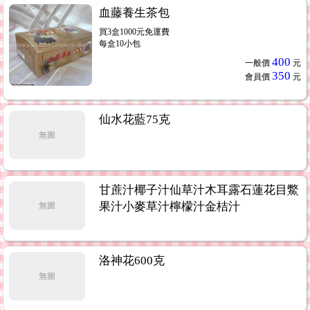
血藤養生茶包
買3盒1000元免運費
每盒10小包
400
一般價
元
350
會員價
元
仙水花藍75克
無圖
甘蔗汁椰子汁仙草汁木耳露石蓮花目鱉
果汁小麥草汁檸檬汁金桔汁
無圖
洛神花600克
無圖