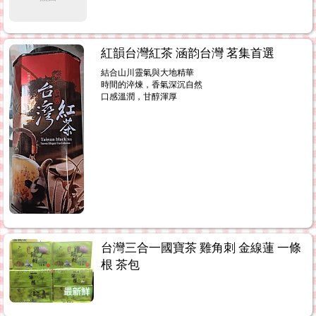
紅韻台灣紅茶 涵韵台灣 茗集首選
結合山川靈氣與大地精華
時間的淬煉，香氣深沉自然
口感溫潤，甘醇渾厚
台灣三合一國寶茶 雞角刺 金線蓮 一條
根 茶包