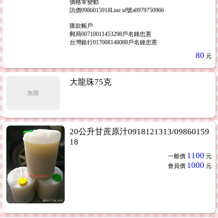
價格常變動
訊價0986015918Line id號a0979750966
匯款帳戶
郵局00710011453298戶名鍾忠憲
台灣銀行017008148088戶名鍾忠憲
80
元
大龍珠75克
無圖
20公升甘蔗原汁0918121313/09860159
18
1100
一般價
元
1000
會員價
元