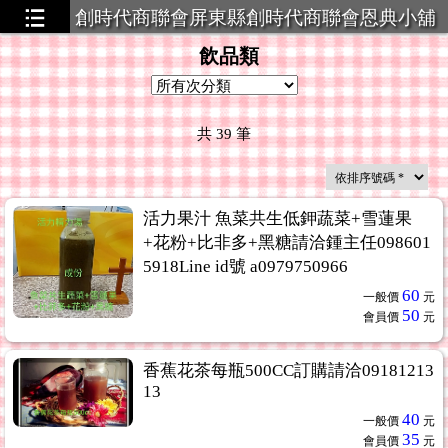
創時代商聯會屏東縣創時代商聯會恩典小舖
策略聯盟
飲品類
共
39
筆
活力果汁 魚菜共生低鉀蔬菜+雪蓮果
+花粉+比非多+黑糖請洽鍾主任098601
5918Line id號 a0979750966
60
一般價
元
50
會員價
元
香蕉花茶每瓶500CC訂購請洽09181213
13
40
一般價
元
35
會員價
元