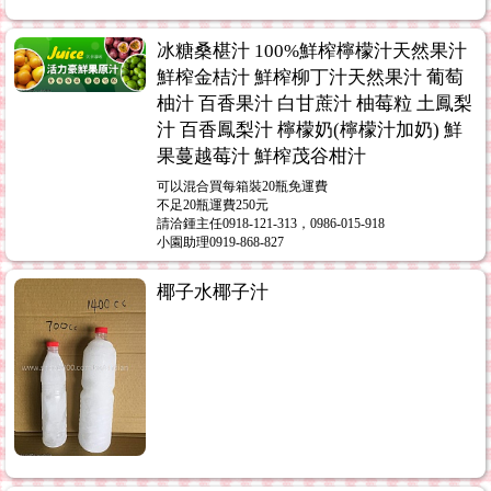
冰糖桑椹汁 100%鮮榨檸檬汁天然果汁
鮮榨金桔汁 鮮榨柳丁汁天然果汁 葡萄
柚汁 百香果汁 白甘蔗汁 柚莓粒 土鳳梨
汁 百香鳳梨汁 檸檬奶(檸檬汁加奶) 鮮
果蔓越莓汁 鮮榨茂谷柑汁
可以混合買每箱裝20瓶免運費
不足20瓶運費250元
請洽鍾主任0918-121-313，0986-015-918
小園助理0919-868-827
椰子水椰子汁