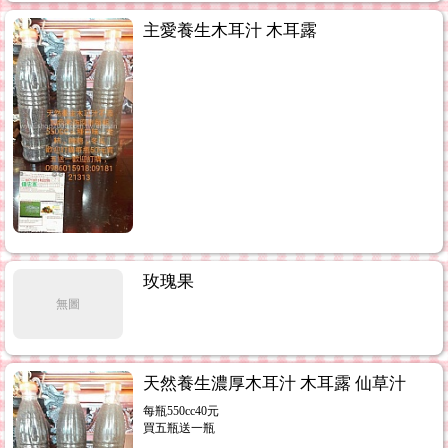
主愛養生木耳汁 木耳露
玫瑰果
無圖
天然養生濃厚木耳汁 木耳露 仙草汁
每瓶550cc40元
買五瓶送一瓶