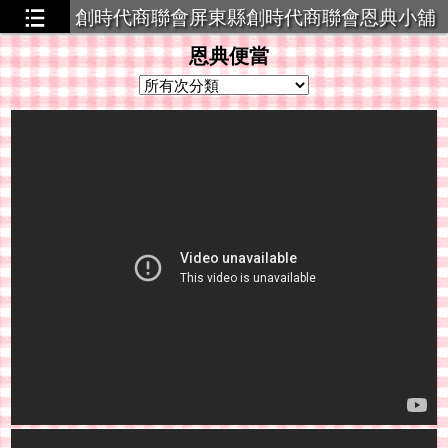
創時代商聯會屏東縣創時代商聯會恩典小舖
策略聯盟
恩典便當