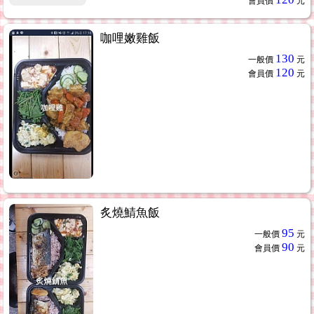
會員價
元
咖哩嫩雞飯
130
一般價
元
120
會員價
元
炙燒鯖魚飯
95
一般價
元
90
會員價
元