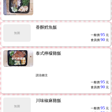
香酥鱈魚飯
無圖
95
一般價
元
90
會員價
元
泰式檸檬雞飯
請洽鍾主
95
一般價
元
90
會員價
元
川味椒麻雞飯
無圖
95
一般價
元