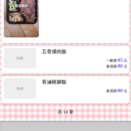
五香爌肉飯
無圖
85
一般價
元
80
會員價
元
香滷豬腳飯
無圖
80
會員價
元
共
14
筆