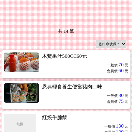
共
14
筆
木鱉果汁500CC60元
70
一般價
元
60
會員價
元
恩典輕食養生便當豬肉口味
80
一般價
元
75
會員價
元
紅燒牛腩飯
無圖
130
一般價
元
120