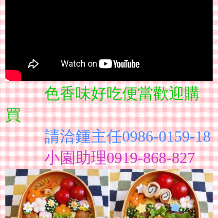
色香味好吃便當歡迎購
買
請洽鍾主任0986-0159-18
小園助理0919-868-827