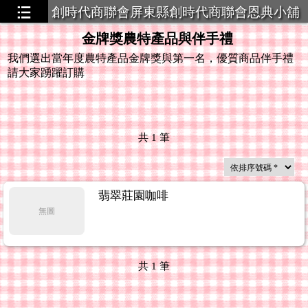
創時代商聯會屏東縣創時代商聯會恩典小舖
策略聯盟
金牌獎農特產品與伴手禮
我們選出當年度農特產品金牌獎與第一名，優質商品伴手禮
請大家踴躍訂購
共
1
筆
翡翠莊園咖啡
無圖
共
1
筆