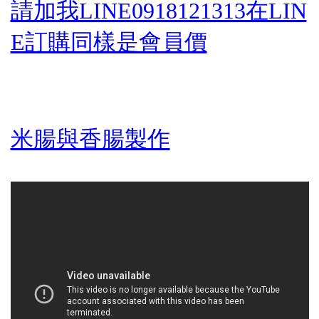
請加我LINE0918121313在LIN
E訂購同樣是會員價
米腸與香腸製作