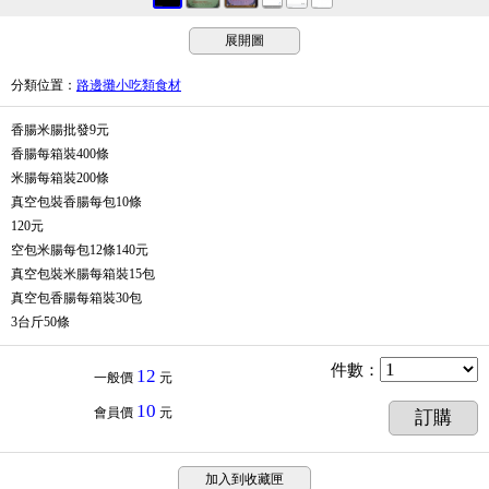
展開圖
分類位置
：
路邊攤小吃類食材
香腸米腸批發9元
香腸每箱裝400條
米腸每箱裝200條
真空包裝香腸每包10條
120元
空包米腸每包12條140元
真空包裝米腸每箱裝15包
真空包香腸每箱裝30包
3台斤50條
件數
：
12
一般價
元
10
會員價
元
訂購
加入到收藏匣