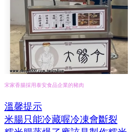
宋家香腸採用泰安食品企業的豬肉
溫馨提示
米腸只能冷藏喔冷凍會斷裂