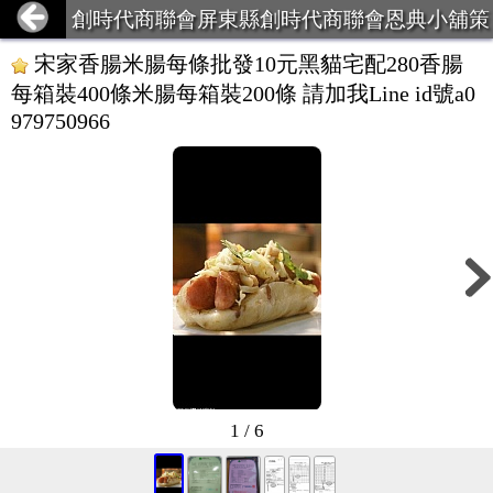
創時代商聯會屏東縣創時代商聯會恩典小舖策
略聯盟
宋家香腸米腸每條批發10元黑貓宅配280香腸
每箱裝400條米腸每箱裝200條 請加我Line id號a0
979750966
1 / 6