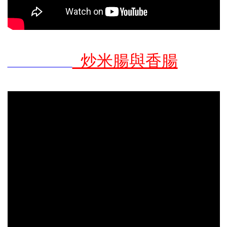
炒米腸與香腸