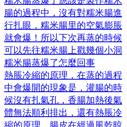
糯米腸蒸爆了應該是製作糯米
腸的過程中，沒有對糯米腸進
行扎眼，糯米腸里的空氣膨脹
就會爆！所以下次再蒸的時候
可以先往糯米腸上戳幾個小洞
糯米腸蒸爆了怎麼回事
熱脹冷縮的原理，在蒸的過程
中會爆開的現象是，灌腸的時
候沒有扎氣孔，香腸加熱後氣
體無法順利排出，還有熱脹冷
縮的原理，腸皮在經過風乾晾