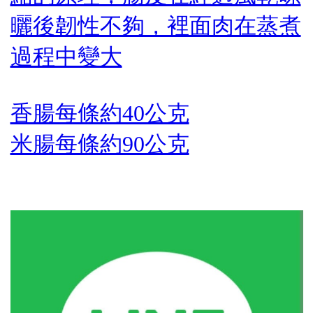
曬後韌性不夠，裡面肉在蒸煮
過程中變大
香腸每條約40公克
米腸每條約90公克