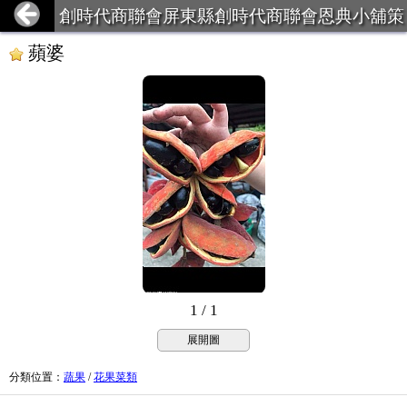
創時代商聯會屏東縣創時代商聯會恩典小舖策
略聯盟
蘋婆
1 / 1
展開圖
分類位置
：
蔬果
/
花果菜類