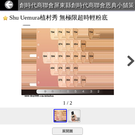
創時代商聯會屏東縣創時代商聯會恩典小舖策
略聯盟
Shu Uemura植村秀 無極限超時輕粉底
1 / 2
展開圖