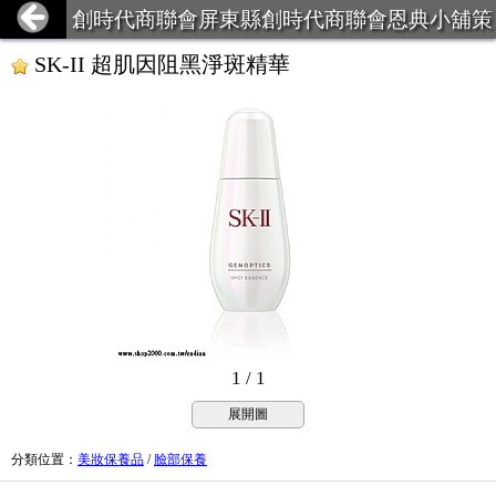
創時代商聯會屏東縣創時代商聯會恩典小舖策
略聯盟
SK-II 超肌因阻黑淨斑精華
1 / 1
展開圖
分類位置
：
美妝保養品
/
臉部保養