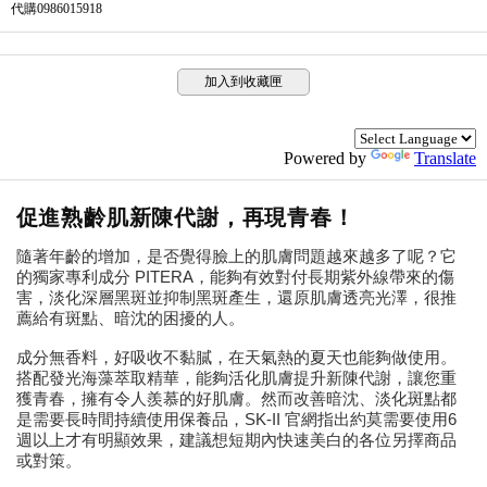
代購0986015918
加入到收藏匣
Powered by
Translate
促進熟齡肌新陳代謝，再現青春！
隨著年齡的增加，是否覺得臉上的肌膚問題越來越多了呢？它
的獨家專利成分 PITERA，能夠有效對付長期紫外線帶來的傷
害，淡化深層黑斑並抑制黑斑產生，還原肌膚透亮光澤，很推
薦給有斑點、暗沈的困擾的人。
成分無香料，好吸收不黏膩，在天氣熱的夏天也能夠做使用。
搭配發光海藻萃取精華，能夠活化肌膚提升新陳代謝，讓您重
獲青春，擁有令人羨慕的好肌膚。然而改善暗沈、淡化斑點都
是需要長時間持續使用保養品，SK-II 官網指出約莫需要使用6
週以上才有明顯效果，建議想短期內快速美白的各位另擇商品
或對策。