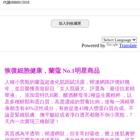
代購0986015918
加入到收藏匣
Powered by
Translate
恢復細胞健康，蘭蔻 No.1明星商品
人稱小黑瓶的蘭蔻超進化肌因賦活露，蟬連網路評價好幾
年，並且榮獲美妝節目「女人我最大」評選為「最佳抗老精
華液」。添加雷特氏B菌、釀酒酵母等2種益生菌精粹 ，以
及多種醇類和蛋白質，高度濃縮的營養比例，使每一滴精華
液都含有40%活性成分，有效促進43種人體蛋白質合成。不
論是緊緻肌膚、撫平皺紋或者淨白透亮都難不倒小黑瓶，7
天內一次實現三種願望！
其質感為半透明，稍濃稠狀，但非常好吸收，擦上後肌膚變