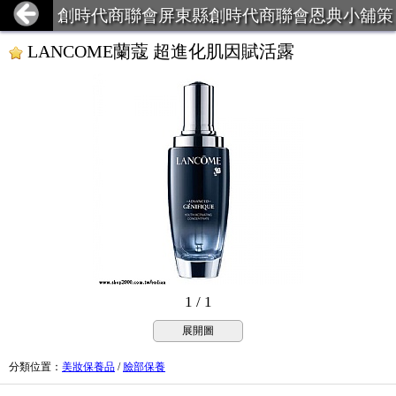
創時代商聯會屏東縣創時代商聯會恩典小舖策
略聯盟
LANCOME蘭蔻 超進化肌因賦活露
1 / 1
展開圖
分類位置
：
美妝保養品
/
臉部保養