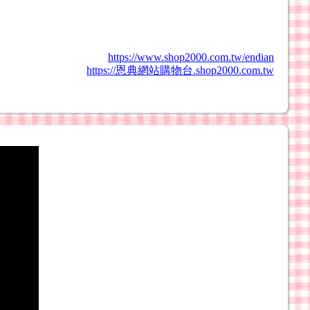
https://www.shop2000.com.tw/endian
https://恩典網站購物台.shop2000.com.tw