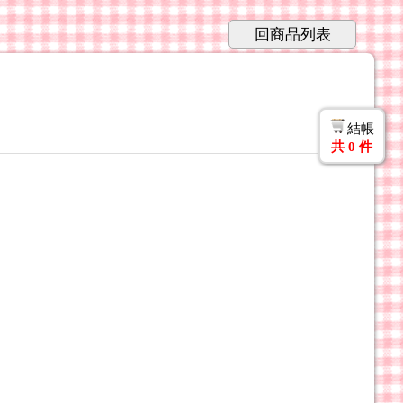
回商品列表
結帳
共
0
件