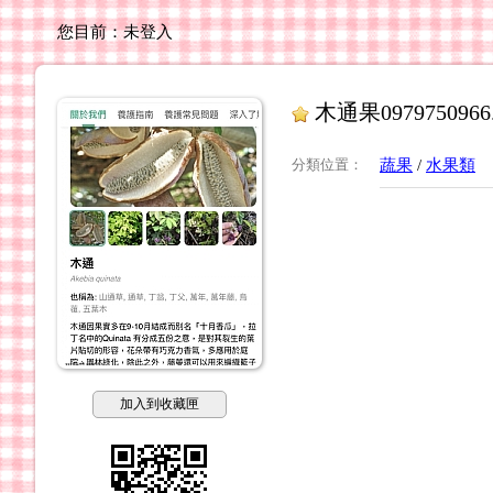
您目前：
未登入
木通果0979750966.0
分類位置
：
蔬果
/
水果類
加入到收藏匣