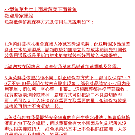
小型魚菜共生上面種蔬菜下面養魚
歡迎居家擺設
魚菜低鉀鮮蔬保存方式及使用注意說明如下：
1.魚菜鮮蔬採收後會直接入冷藏室降溫包裝，配送時因冷熱溫差
會產生水氣潮濕感，請領收後如無法立即存放冰箱請先打開包
裝袋用通風或是用紙巾把水氣擦拭後折好再放入冰箱保鮮。
2.請勿放在悶熱處，這會使蔬菜容易變黃加速爛葉及發霉。
3.魚菜鮮蔬依照品種不同，以正確保存方式下，都可以保存7～3
0天不等 但長時間存放會有脫水現象，部分菜品請於3～7日內使
用完畢，例如蔥、空心菜、韭菜......這類蔬菜都是從莖部採收，
採剪處容易爛掉或乾掉，處理方式可以把缺口不良處切除即
可，蔥可以切丁入冷凍保存需要在取需要的量，但請保持乾燥
或擦乾再切才不會凝結一起。
4.魚菜低鉀鮮蔬是屬於安全無毒的自然生態水耕法，無農藥無施
液肥也無下螯合鐵肥，所以蔬菜會有大小顆因為無施肥所以沒
辦法很美麗或碩大，紅色系菜品基本上不會很鮮紅艷麗，大多
會呈現偏暗及咖啡色，皆屬正常。