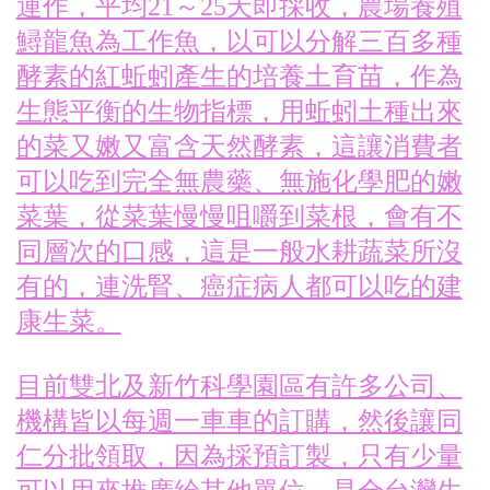
運作，平均21～25天即採收，農場養殖
鱘龍魚為工作魚，以可以分解三百多種
酵素的紅蚯蚓產生的培養土育苗，作為
生態平衡的生物指標，用蚯蚓土種出來
的菜又嫩又富含天然酵素，這讓消費者
可以吃到完全無農藥、無施化學肥的嫩
菜葉，從菜葉慢慢咀嚼到菜根，會有不
同層次的口感，這是一般水耕蔬菜所沒
有的，連洗腎、癌症病人都可以吃的建
康生菜。
目前雙北及新竹科學園區有許多公司、
機構皆以每週一車車的訂購，然後讓同
仁分批領取，因為採預訂製，只有少量