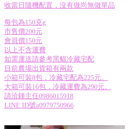
收當日隨機配置，沒有做尚無做單品
每包為150克g
市售價200元
會員價150元
以上不含運費
如需運送請參考黑貓冷藏宅配
目前農場出貨箱有兩款
小箱可裝8包，冷藏宅配為225元。
大箱可裝16包，冷藏運費為290元。
請洽鍾主任0986015918
LINE ID號a0979750966