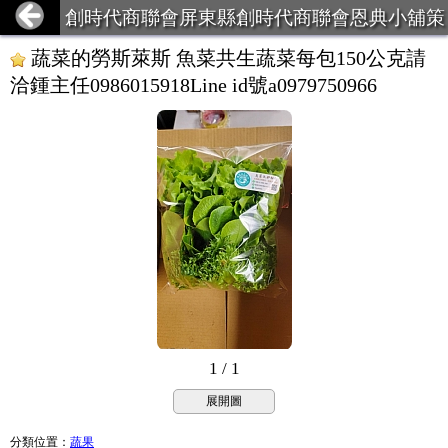
創時代商聯會屏東縣創時代商聯會恩典小舖策
略聯盟
蔬菜的勞斯萊斯 魚菜共生蔬菜每包150公克請
洽鍾主任0986015918Line id號a0979750966
1 / 1
展開圖
分類位置
：
蔬果