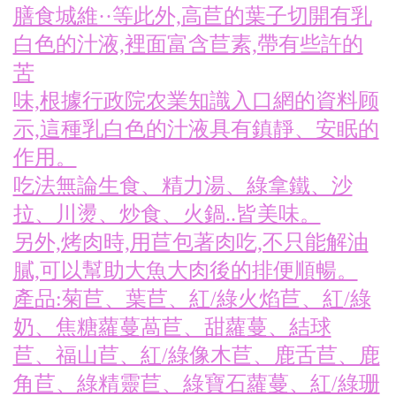
膳食城維··等此外,高苣的葉子切開有乳
白色的汁液,裡面富含苣素,帶有些許的
苦
味,根據行政院农業知識入口網的資料顾
示,這種乳白色的汁液具有鎮靜、安眠的
作用。
吃法無論生食、精力湯、綠拿鐵、沙
拉、川燙、炒食、火鍋..皆美味。
另外,烤肉時,用苣包著肉吃,不只能解油
膩,可以幫助大魚大肉後的排便順暢。
產品:菊苣、葉苣、紅/綠火焰苣、紅/綠
奶、焦糖蘿蔓萵苣、甜蘿蔓、結球
苣、福山苣、紅/綠像木苣、鹿舌苣、鹿
角苣、綠精靈苣、綠寶石蘿蔓、紅/綠珊