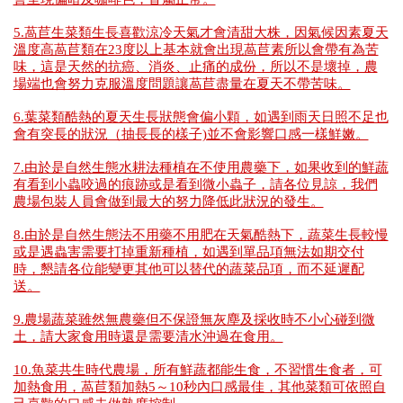
5.萵苣生菜類生長喜歡涼冷天氣才會清甜大株，因氣候因素夏天
溫度高萵苣類在23度以上基本就會出現萵苣素所以會帶有為苦
味，這是天然的抗癌、消炎、止痛的成份，所以不是壞掉，農
場端也會努力克服溫度問題讓萵苣盡量在夏天不帶苦味。
6.葉菜類酷熱的夏天生長狀態會偏小顆，如遇到雨天日照不足也
會有突長的狀況（抽長長的樣子)並不會影響口感一樣鮮嫩。
7.由於是自然生態水耕法種植在不使用農藥下，如果收到的鮮蔬
有看到小蟲咬過的痕跡或是看到微小蟲子，請各位見諒，我們
農場包裝人員會做到最大的努力降低此狀況的發生。
8.由於是自然生態法不用藥不用肥在天氣酷熱下，蔬菜生長較慢
或是遇蟲害需要打掉重新種植，如遇到單品項無法如期交付
時，懇請各位能變更其他可以替代的蔬菜品項，而不延遲配
送。
9.農場蔬菜雖然無農藥但不保證無灰塵及採收時不小心碰到微
土，請大家食用時還是需要清水沖過在食用。
10.魚菜共生時代農場，所有鮮蔬都能生食，不習慣生食者，可
加熱食用，萵苣類加熱5～10秒內口感最佳，其他菜類可依照自