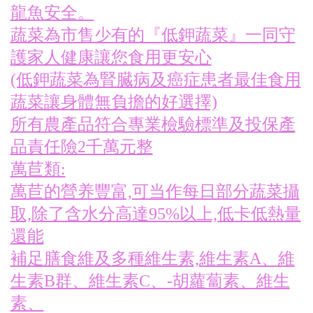
龍魚安全。
蔬菜為市售少有的『低鉀蔬菜』一同守
護家人健康讓您食用更安心
(低鉀蔬菜為腎臓病及癌症患者最佳食用
蔬菜讓身體無負擔的好選擇)
所有農產品符合專業檢驗標準及投保產
品責任險2千萬元整
萬苣類:
萬苣的營养豐富,可当作每日部分蔬菜攝
取,除了含水分高達95%以上,低卡低熱量
還能
補足膳食維及多種維生素,維生素A、維
生素B群、維生素C、-胡蘿蔔素、維生
素、