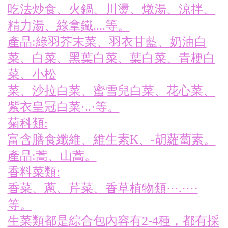
吃法炒食、火鍋、川燙、燉湯、涼拌、
精力湯、綠拿鐵....等。
產品:綠羽芥末菜、羽衣甘藍、奶油白
菜、白菜、黑葉白菜、葉白菜、青梗白
菜、小松
菜、沙拉白菜、蜜雪兒白菜、花心菜、
紫衣皇冠白菜·..·等。
菊科類:
富含膳食纖維、維生素K、-胡蘿蔔素。
產品:蒿、山蒿。
香料菜類:
香菜、蔥、芹菜、香草植物類⋯.⋯·
等。
生菜類都是綜合包內容有2-4種，都有採