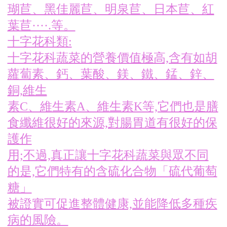
瑚苣、黑佳麗苣、明泉苣、日本苣、紅
葉苣····.等。
十字花科類:
十字花科蔬菜的營養價值極高,含有如胡
蘿蔔素、鈣、葉酸、鎂、鐵、錳、鋅、
銅,維生
素C、維生素A、維生素K等,它們也是膳
食纖維很好的來源,對腸胃道有很好的保
護作
用;不過,真正讓十字花科蔬菜與眾不同
的是,它們特有的含硫化合物「硫代葡萄
糖」
被證實可促進整體健康,並能降低多種疾
病的風險。