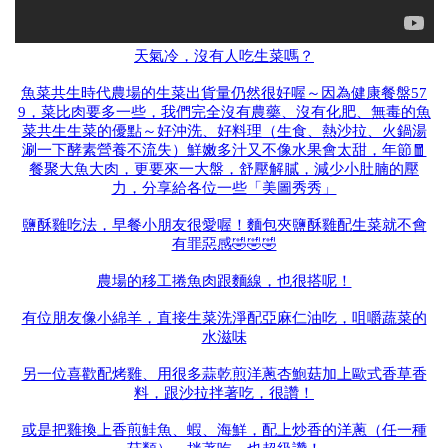
天氣冷，沒有人吃生菜嗎？
魚菜共生時代農場的生菜出貨量仍然很好喔～因為健康餐盤57
9，菜比肉要多一些，我們完全沒有農藥、沒有化肥、無毒的魚
菜共生生菜的優點～好沖洗、好料理（生食、熱沙拉、火鍋湯
涮一下酵素營養不流失）鮮嫩多汁又不像水果會太甜，年節🧧
餐聚大魚大肉，更要來一大盤，舒壓解膩，減少小肚腩的壓
力，分享給各位一些「美圖秀秀」
鹽酥雞吃法，早餐小朋友很愛喔！麵包夾鹽酥雞配生菜就不會
有罪惡感🤣🤣🤣
農場的移工捲魚肉跟麵線，也很搭呢！
有位朋友像小綿羊，直接生菜洗淨配亞麻仁油吃，咀嚼蔬菜的
水滋味
另一位喜歡配烤雞、用很多蒜乾煎洋蔥杏鮑菇加上歐式香草香
料，跟沙拉拌著吃，很讚！
或是把雞換上香煎鮭魚、蝦、海鮮，配上炒香的洋蔥（任一種