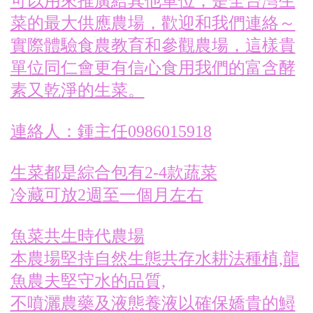
可以用來推廣給其他單位，是全台灣生
菜的最大供應農場，歡迎和我們連絡～
實際體驗食農教育和參觀農場，這樣貴
單位同仁會更有信心食用我們的富含酵
素又乾淨的生菜。
連絡人：鍾主任0986015918
生菜都是綜合包有2-4款蔬菜
冷藏可放2週至一個月左右
魚菜共生時代農場
本農場堅持自然生態共存水耕法種植,龍
魚農夫堅守水的品質,
不噴灑農藥及液態養液以確保嬌貴的鱘