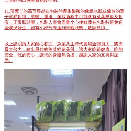
己喜歡的口感去做熟度控制。
11.薄葉子的萵苣容易在包裝時產生皺皺的像脫水狀或偏長的葉
子容易折損，裝籃、運送、領取過程中可能會有菜葉壓痕及折
痕，正常狀態喔，包裝人員會盡量小心使鮮蔬在包裝時避免這
些狀況發生，如有小部分未達到美觀狀態，敬請見諒。
以上說明請大家耐心看完，魚菜共生時代農場全體員工，將盡
最大努力，種出最佳的魚菜鮮蔬品質，讓大家吃得健康、吃的
安全、吃的安心，讓您的身體無負擔，感謝大家的支持與認
同。