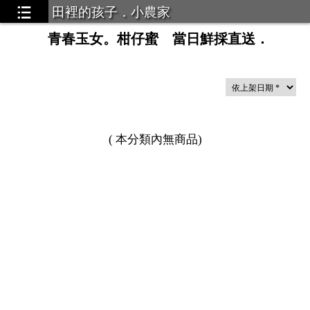
田裡的孩子．小農家
青春玉女。柑仔蜜 當日鮮採直送．
蜜盛夏．熱烈預購中
...6
精品網紋麝香瓜
...2
(
本分類內無商品
)
．
淇淋
...2