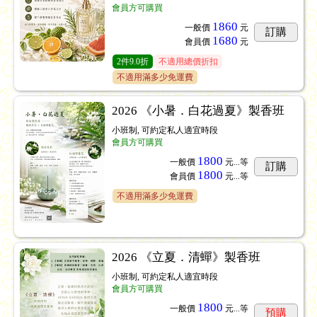
會員方可購買
1860
一般價
元
訂購
1680
會員價
元
2
件
9.0折
不適用總價折扣
不適用滿多少免運費
2026 《小暑．白花過夏》製香班
小班制, 可約定私人適宜時段
會員方可購買
1800
一般價
元...
等
訂購
1800
會員價
元...
等
不適用滿多少免運費
2026 《立夏．清蟬》製香班
小班制, 可約定私人適宜時段
會員方可購買
1800
一般價
元...
等
預購