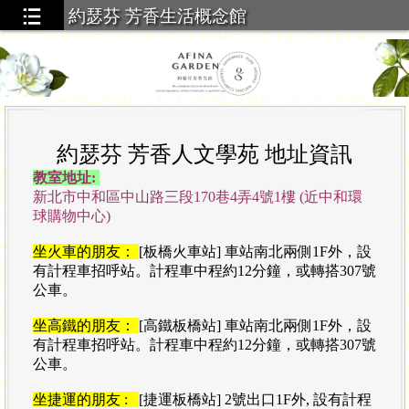
約瑟芬 芳香生活概念館
約瑟芬 芳香人文學苑 地址資訊
教室地址:
新北市中和區中山路三段170巷4弄4號1樓
(近中和環
球購物中心)
坐火車的朋友
：
[板橋火車站] 車站南北兩側1F外，設
有計程車招呼站。計程車中程約12分鐘，或轉搭307號
公車。
坐高鐵的朋友
：
[高鐵板橋站] 車站南北兩側1F外，設
有計程車招呼站。計程車中程約12分鐘，或轉搭
307號
公車。
坐捷運的朋友 :
[捷運
板橋站
] 2號出口1F外,
設有計程