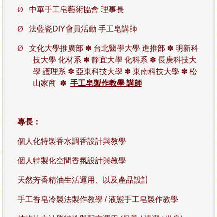
Ø
中華手工皂藝術協會 理事長
Ø
法藍瓷DIY會員活動 手工皂講師
Ø
文化大學推廣部 ✽ 台北醫學大學 進推部 ✽ 明新科
技大學 化材系
✽
靜宜大學 化科系 ✽
長庚科技大
學 護理系 ✽ 亞東科技大學 ✽ 東南科技大學
✽
松
山家商 ✽
手工皂製作教學 講師
專長：
個人化
特製
香水
調香設計與教學
個人特製化空間香氛設計與教學
天然芳香精油生活運用、以及產品設計
手工香皂冷製法製作教學 / 液態手工皂製作教學