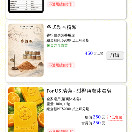
不適用總價折扣
各式製香粉類
香粉僅供製香用途
總金額NT$2000 以上可分期
會員方可購買
450
元...
等
訂購
不適用總價折扣
For US 清爽 - 甜橙爽膚沐浴皂
全家適用(清爽沐浴皂)
重量: 100g ± 5g
總金額NT$2000 以上可分期
250
一般價
元
*已售完
250
會員價
元
不適用總價折扣