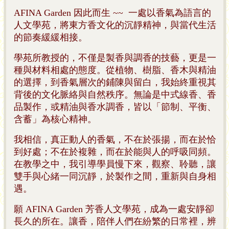
AFINA Garden 因此而生 ~~ 一處以香氣為語言的
人文學苑，將東方香文化的沉靜精神，與當代生活
的節奏緩緩相接。
學苑所教授的，不僅是製香與調香的技藝，更是一
種與材料相處的態度。從植物、樹脂、香木與精油
的選擇，到香氣層次的鋪陳與留白，我始終重視其
背後的文化脈絡與自然秩序。無論是中式線香、香
品製作，或精油與香水調香，皆以「節制、平衡、
含蓄」為核心精神。
我相信，真正動人的香氣，不在於張揚，而在於恰
到好處；不在於複雜，而在於能與人的呼吸同頻。
在教學之中，我引導學員慢下來，觀察、聆聽，讓
雙手與心緒一同沉靜，於製作之間，重新與自身相
遇。
願 AFINA Garden 芳香人文學苑，成為一處安靜卻
長久的所在。讓香，陪伴人們在紛繁的日常裡，辨