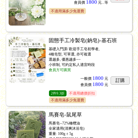
1800
會員價
元...
等
不適用滿多少免運費
固態手工冷製皂(鈉皂)-基石班
基礎入門課/ 歡迎手工皂初學者,
4種皂型, 可單選, 亦可複選
選越多, 優惠越多~~
小班制, 可約定私人適宜時段
會員方可購買
1800
一般價
元
訂購
1800
會員價
元
2
件
9.3折
不適用總價折扣
不適用滿多少免運費
馬賽皂-鼠尾草
馬賽皂--72%橄欖油
全家適用(清爽沐浴皂)
重量: 100g ± 5g