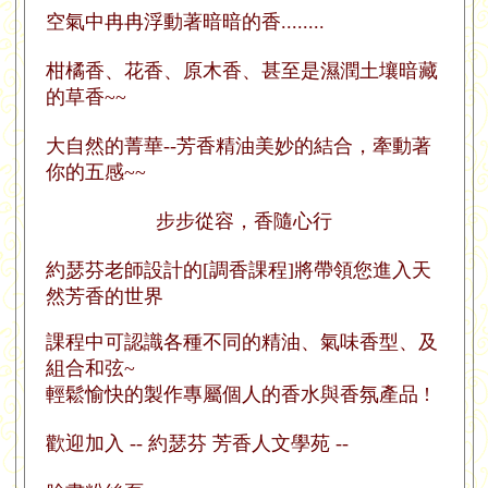
空氣中冉冉浮動著暗暗的香........
柑橘香、花香、原木香、甚至是濕潤土壤暗藏
的草香~~
大自然的菁華--芳香精油美妙的結合，牽動著
你的五感~~
步步從容，香隨心行
約瑟芬老師設計的[調香課程]將帶領您進入
天
然
芳香的世界
課程中可認識各種不同的精油、氣味
香型、及
組合和弦~
輕鬆愉快的製作專屬個人的香水與香氛產品 !
歡迎加入 -- 約瑟芬 芳香人文學苑 --