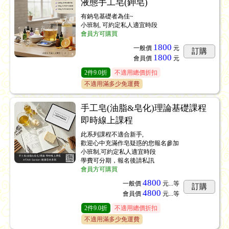
液態手工皂(鉀皂)
有鈉皂基礎者為佳~
小班制, 可約定私人適宜時段
會員方可購買
1800
一般價
元
訂購
1800
會員價
元
2
件
9.0折
不適用總價折扣
不適用滿多少免運費
手工皂(油脂&皂化)理論基礎課程
即時線上課程
此系列課程不適合新手,
歡迎心中充滿作皂疑惑的您報名參加
小班制,可約定私人適宜時段
學費可分期，報名後請私訊
會員方可購買
4800
一般價
元...
等
訂購
4800
會員價
元...
等
2
件
9.0折
不適用總價折扣
不適用滿多少免運費