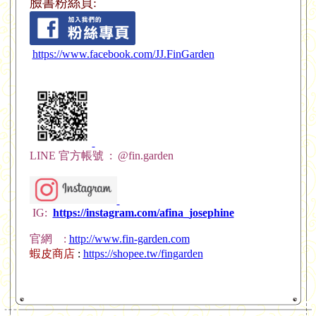
臉書粉絲頁:
https://www.facebook.com/JJ.FinGarden
LIN
E 官方帳號 : @fin.garden
I
G:
https://instagram.com/afina_josephine
官網 :
http://www.fin-garden.com
蝦皮商店
:
https://shopee.tw/fingarden