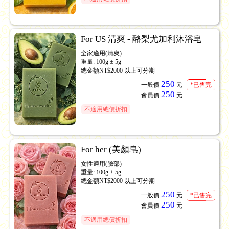
For US 清爽 - 酪梨尤加利沐浴皂
全家適用(清爽)
重量: 100g ± 5g
總金額NT$2000 以上可分期
250
一般價
元
*已售完
250
會員價
元
不適用總價折扣
For her (美顏皂)
女性適用(臉部)
重量: 100g ± 5g
總金額NT$2000 以上可分期
250
一般價
元
*已售完
250
會員價
元
不適用總價折扣