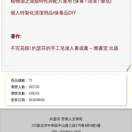
植物油之油脂特性與配方運用 (保養 / 清潔 / 做皂)
個人特製化清潔用品/保養品DIY
著作:
不完花樣! 約瑟芬的手工皂達人養成書 -- 雅書堂 出版
商品總數
：73
瀏覽人數
：
265720
瀏覽頁數
：
539254
更新日期
：2026/08/04
約瑟芬 芳香人文學苑
235新北市中和區中山路三段170巷4弄4號1樓