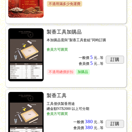
不適用滿多少免運費
製香工具加購品
本加購品需與"製香工具套組"同時訂購
會員方可購買
5
一般價
元...
等
訂購
5
會員價
元...
等
不適用總價折扣
加購品
製香工具
工具僅供製香用途
總金額NT$2000 以上可分期
會員方可購買
380
一般價
元...
等
訂購
380
會員價
元...
等