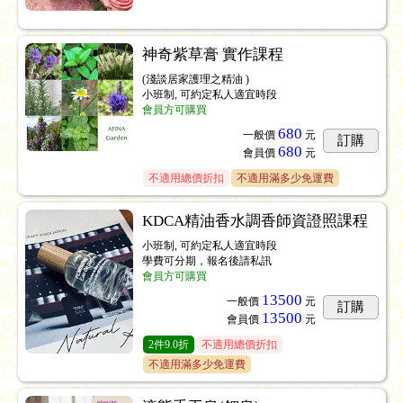
神奇紫草膏 實作課程
(淺談居家護理之精油 )
小班制, 可約定私人適宜時段
會員方可購買
680
一般價
元
訂購
680
會員價
元
不適用總價折扣
不適用滿多少免運費
KDCA精油香水調香師資證照課程
小班制, 可約定私人適宜時段
學費可分期，報名後請私訊
會員方可購買
13500
一般價
元
訂購
13500
會員價
元
2
件
9.0折
不適用總價折扣
不適用滿多少免運費