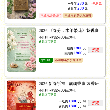
280
一般價
元
*已售完
280
會員價
元
不適用總價折扣
不適用滿多少免運費
2026 《春分．木筆繁花》製香班
小班制, 可約定私人適宜時段
會員方可購買
1800
一般價
元
預購
1800
會員價
元
2
件
9.0折
不適用滿多少免運費
2026 新春祈福 - 歲朝香事 製香班
小班制, 可約定私人適宜時段
會員方可購買
1800
一般價
元...
等
預購
1800
會員價
元...
等