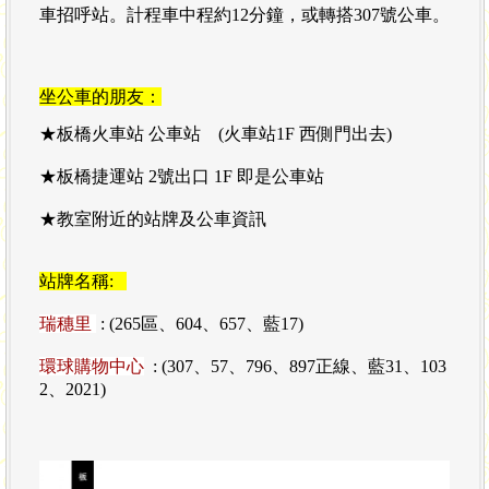
車招呼站
。計程車中程約
12
分鐘，或轉搭
307號
公車。
坐公車的朋友
：
★板橋火車站 公車站 (火車站1F 西側門出去)
★板橋捷運站
2號出口 1F 即是公車站
★教室附近的站牌及公車資訊
站牌名稱:
瑞穗里
: (
265區、604、657、藍17)
環球購物中心
: (307、57、796、897正線、藍31、103
2、2021)