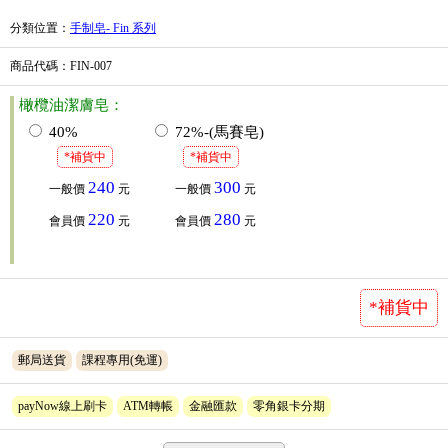
分類位置
：
手制皂- Fin 系列
商品代碼
：FIN-007
橄欖油潔膚皂：
40%
72%-(馬賽皂)
*補貨中
*補貨中
240
300
一般價
元
一般價
元
220
280
會員價
元
會員價
元
*補貨中
郵局送貨
課程專用(免運)
payNow線上刷卡
ATM轉帳
金融匯款
零角銀卡分期