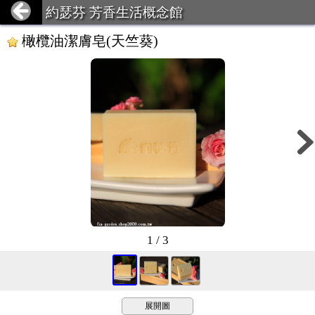
約瑟芬 芳香生活概念館
橄欖油潔膚皂(天竺葵)
1 / 3
展開圖