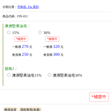
分類位置
：
手制皂- Fin 系列
商品代碼
：FIN-011
澳洲堅果油皂：
15%
30%
*補貨中
*補貨中
270
320
一般價
元
一般價
元
250
300
會員價
元
會員價
元
規格2：
澳洲堅果油皂15%
澳洲堅果油皂30%
*補貨中
郵局送貨
課程專用(免運)