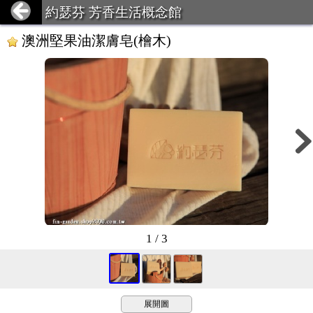
約瑟芬 芳香生活概念館
澳洲堅果油潔膚皂(檜木)
1 / 3
展開圖