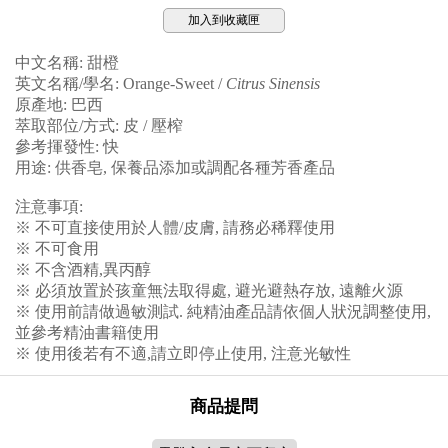
加入到收藏匣
中文名稱: 甜橙
英文名稱/學名: Orange-Sweet /
Citrus Sinensis
原產地: 巴西
萃取部位/方式: 皮 / 壓榨
參考揮發性: 快
用途: 供香皂, 保養品添加或調配各種芳香產品
注意事項:
※ 不可直接使用於人體/皮膚, 請務必稀釋使用
※ 不可食用
※ 不含酒精,異丙醇
※ 必須放置於孩童無法取得處, 避光避熱存放, 遠離火源
※ 使用前請做過敏測試. 純精油產品請依個人狀況調整使用,
並參考精油書籍使用
※ 使用後若有不適,請立即停止使用, 注意光敏性
商品提問