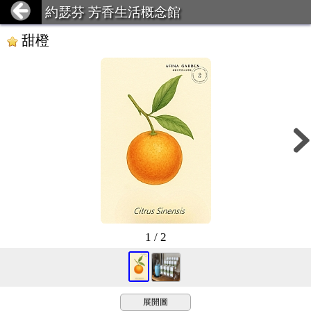
約瑟芬 芳香生活概念館
甜橙
1 / 2
展開圖