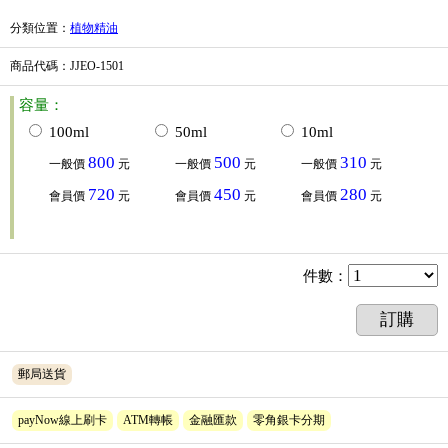
分類位置
：
植物精油
商品代碼
：JJEO-1501
容量：
100ml
50ml
10ml
800
500
310
一般價
元
一般價
元
一般價
元
720
450
280
會員價
元
會員價
元
會員價
元
件數
：
訂購
郵局送貨
payNow線上刷卡
ATM轉帳
金融匯款
零角銀卡分期