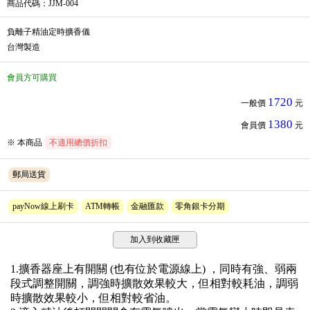
商品代碼
：JJM-004
負離子精油定時擴香儀
台灣製造
會員方可購買
1720
一般價
元
1380
會員價
元
※ 本商品
不適用總價折扣
郵局送貨
payNow線上刷卡
ATM轉帳
金融匯款
零角銀卡分期
加入到收藏匣
1.擴香器座上有開關 (也有位於電源線上) ，同時有強、弱兩
段式調整開關，調強時擴散效果較大，但相對較耗油，調弱
時擴散效果較小，但相對較省油。