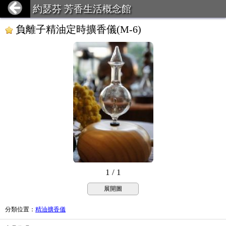
約瑟芬 芳香生活概念館
負離子精油定時擴香儀(M-6)
1 / 1
展開圖
分類位置
：
精油擴香儀