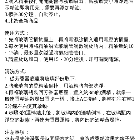
2.滴入精油後打開開關會有霧氣噴出，當霧氣變小時即是表
示精油即將用完，需要再添加精油。
3.擴香30分鐘，自動停止。
4.此為全新商品。
使用方式：
1.先將玻璃管插於座上，再將電源線插入適用電壓的插座。
2.每次使用時將精油沿著玻璃管滴數滴於瓶內，精油量約10
~ 15滴，最多量勿溢過噴氣細管管口。
3.請置於送風口，使用15 ~ 20分鐘後，即可關閉電源。
清洗方式:
1..從芳香器底座將玻璃部份取下‧
2.將玻璃內的香精油倒掉，用酒精將內部洗淨‧
3.再將玻璃瓶裝回芳香器底座，置入約3ml的酒精，就像一
般使香精油散發出香味一樣，接上AC接頭，將轉鈕往右轉1
5分鐘左右使其啟動‧
4.步驟3的運轉結束後，將玻璃內的酒精倒掉，在玻璃瓶內
淨空的狀態下再使芳香器運轉，將內部的酒精蒸發掉‧
注意事項：
※若是未洗淨即長時間擺放的話，會造成香精噴霧的粒子變