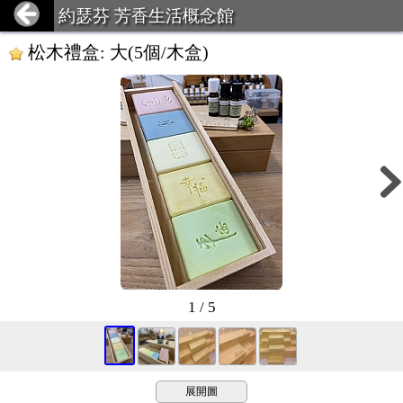
約瑟芬 芳香生活概念館
松木禮盒: 大(5個/木盒)
1 / 5
展開圖