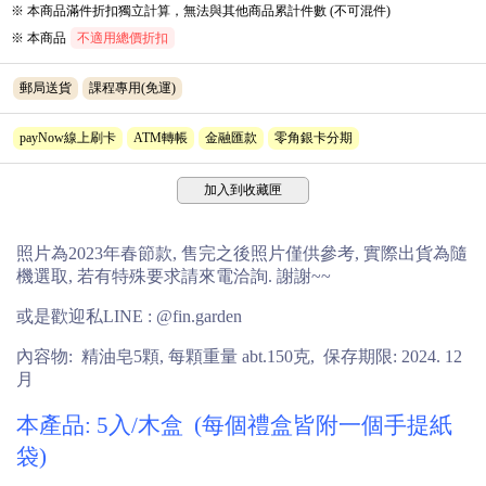
※ 本商品滿件折扣獨立計算，無法與其他商品累計件數 (不可混件)
※ 本商品
不適用總價折扣
郵局送貨
課程專用(免運)
payNow線上刷卡
ATM轉帳
金融匯款
零角銀卡分期
加入到收藏匣
照片為2023年春節款, 售完之後照片僅供參考, 實際出貨為隨
機選取, 若有特殊要求請來電洽詢. 謝謝~~
或是歡迎私LINE : @fin.garden
內容物:
精油皂5顆, 每顆重量 abt.150克, 保存期限: 2024. 12
月
本產品: 5入/木盒 (每個禮盒皆附一個手提紙
袋)