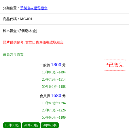
分類位置
：
手制皂-- 優質禮盒
商品代碼
：MG-001
松木禮盒: (5個皂/木盒)
照片僅供參考, 實際出貨為隨機選取組合.
會員方可購買
1800
*已售完
一般價
元
10
件
8.3折=1494
20
件
7.3折=1314
50
件
6.6折=1188
1680
會員價
元
10
件
8.3折=1394
20
件
7.3折=1226
50
件
6.6折=1109
10
件
8.3折
20
件
7.3折
50
件
6.6折