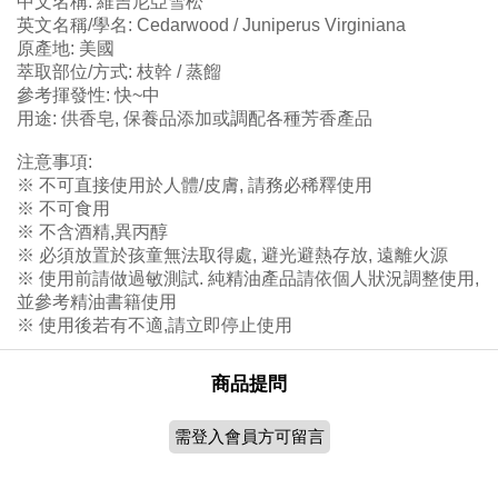
中文名稱: 維吉尼亞雪松
英文名稱/學名:
Cedarwood / Juniperus Virginiana
原產地: 美國
萃取部位/方式: 枝幹 / 蒸餾
參考揮發性: 快~中
用途: 供香皂, 保養品添加或調配各種芳香產品
注意事項:
※ 不可直接使用於人體/皮膚, 請務必稀釋使用
※ 不可食用
※ 不含酒精,異丙醇
※ 必須放置於孩童無法取得處, 避光避熱存放, 遠離火源
※ 使用前請做過敏測試. 純精油產品請依個人狀況調整使用,
並參考精油書籍使用
※ 使用後若有不適,請立即停止使用
商品提問
需登入會員方可留言