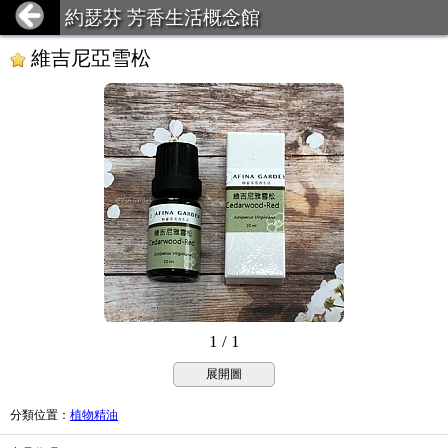
約瑟芬 芳香生活概念館
維吉尼亞雪松
1 / 1
展開圖
分類位置
：
植物精油