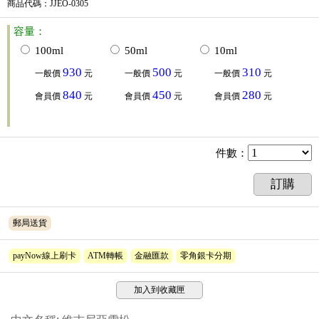
商品代碼
：JJEO-0305
容量：
100ml
50ml
10ml
930
500
310
一般價
元
一般價
元
一般價
元
840
450
280
會員價
元
會員價
元
會員價
元
件數
：
訂購
郵局送貨
payNow線上刷卡
ATM轉帳
金融匯款
零角銀卡分期
加入到收藏匣