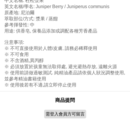
中文名稱: 杜松漿果
英文名稱/學名: Juniper Berry / Juniperus communis
原產地: 尼泊爾
萃取部位/方式: 漿果 / 蒸餾
參考揮發性: 中
用途: 供香皂, 保養品添加或調配各種芳香產品
注意事項:
※ 不可直接使用於人體/皮膚, 請務必稀釋使用
※ 不可食用
※ 不含酒精,異丙醇
※ 必須放置於孩童無法取得處, 避光避熱存放, 遠離火源
※ 使用前請做過敏測試. 純精油產品請依個人狀況調整使用,
並參考精油書籍使用
※ 使用後若有不適,請立即停止使用
商品提問
需登入會員方可留言