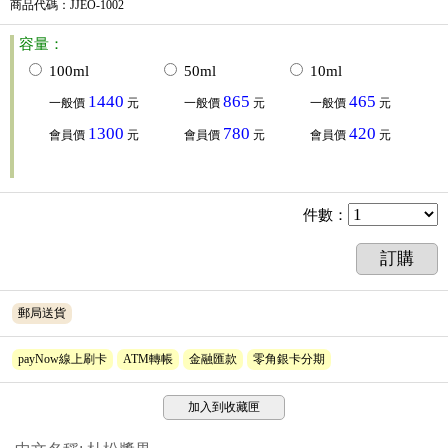
商品代碼
：JJEO-1002
容量：
100ml
50ml
10ml
1440
865
465
一般價
元
一般價
元
一般價
元
1300
780
420
會員價
元
會員價
元
會員價
元
件數
：
訂購
郵局送貨
payNow線上刷卡
ATM轉帳
金融匯款
零角銀卡分期
加入到收藏匣