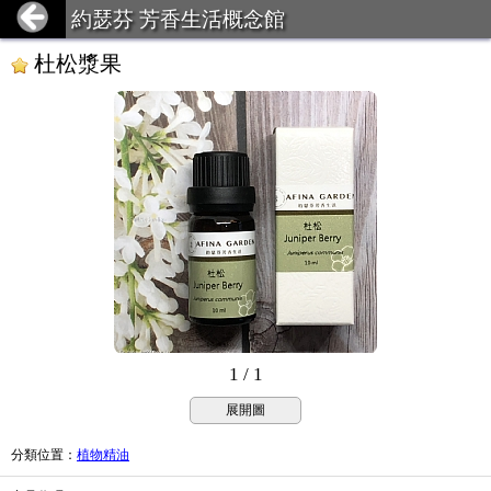
約瑟芬 芳香生活概念館
杜松漿果
1 / 1
展開圖
分類位置
：
植物精油