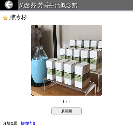
約瑟芬 芳香生活概念館
膠冷杉
1 / 1
展開圖
分類位置
：
植物精油