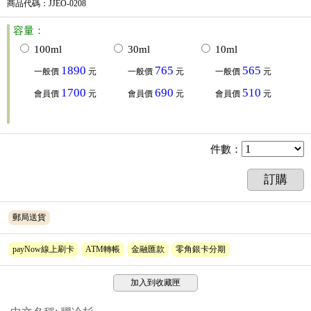
商品代碼
：JJEO-0208
容量：
100ml
30ml
10ml
1890
765
565
一般價
元
一般價
元
一般價
元
1700
690
510
會員價
元
會員價
元
會員價
元
件數
：
訂購
郵局送貨
payNow線上刷卡
ATM轉帳
金融匯款
零角銀卡分期
加入到收藏匣