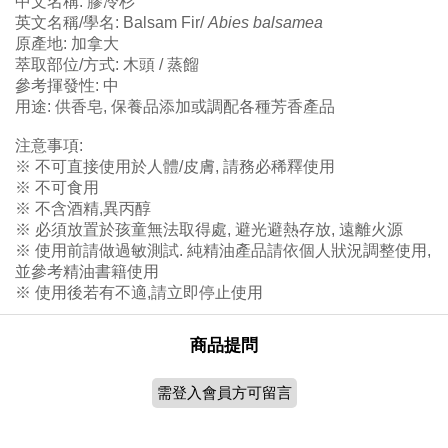
中文名稱: 膠冷杉
英文名稱/學名: Balsam Fir/
Abies balsamea
原產地: 加拿大
萃取部位/方式: 木頭 / 蒸餾
參考揮發性: 中
用途: 供香皂, 保養品添加或調配各種芳香產品
注意事項:
※ 不可直接使用於人體/皮膚, 請務必稀釋使用
※ 不可食用
※ 不含酒精,異丙醇
※ 必須放置於孩童無法取得處, 避光避熱存放, 遠離火源
※ 使用前請做過敏測試. 純精油產品請依個人狀況調整使用,
並參考精油書籍使用
※ 使用後若有不適,請立即停止使用
商品提問
需登入會員方可留言