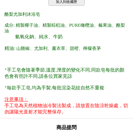
加入到收藏匣
酪梨尤加利沐浴皂
成分: 精製椰子油、精製棕梠油、PURE
橄欖油、榛果
油、酪梨
油
氫氧化鈉、純水、牛奶
精油:
山雞椒、尤加利、薰衣草、甜橙、
檸檬香茅
手工皂會隨著季節
溫度
溼度的變化不同
同款皂每批的顏
*
,
,
,
色會有些許不同
請各位買家見諒
,
毎款手工皂
均為手製
每批渲染花紋自然不重複
*
,
,
注意事項：
手工皂為天然植物油冷製法製成，請放置在陰涼乾燥處，切
勿讓陽光直射才能完整保存。
商品提問