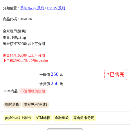
分類位置
：
手制皂- ily 系列
/
For US 系列
商品代碼
：ily-002b
全家適用(清爽)
重量: 100g ± 5g
總金額NT$2000 以上可分期
總金額NT$2000 以上可分期
下單後請私LINE : @fin.garden
250
*已售完
一般價
元
250
會員價
元
※ 本商品
不適用總價折扣
郵局送貨
課程專用(免運)
payNow線上刷卡
ATM轉帳
金融匯款
零角銀卡分期