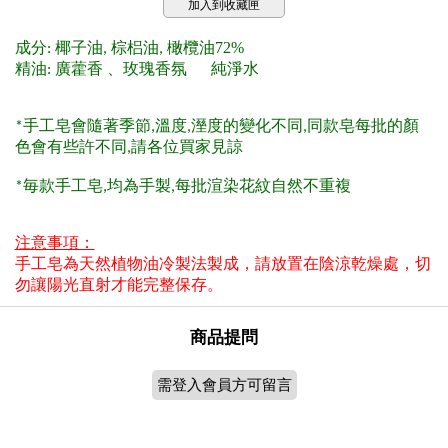
加入到收藏匣
成分
椰子油
棕梠油
橄欖油72%
:
,
,
精油
純淨水
: 廣藿香 、玫瑰香氛
手工皂會隨著季節
溫度
溼度的變化不同
同款皂每批的顏
*
,
,
,
色會有些許不同
請各位買家見諒
,
毎款手工皂
均為手製
每批渲染花紋自然不重複
*
,
,
注意事項：
手工皂為天然植物油冷製法製成，請放置在陰涼乾燥處，切
勿讓陽光直射才能完整保存。
商品提問
需登入會員方可留言