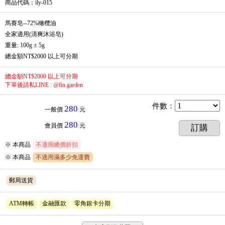
商品代碼
：ily-015
馬賽皂--72%橄欖油
全家適用(清爽沐浴皂)
重量: 100g ± 5g
總金額NT$2000 以上可分期
總金額NT$2000 以上可分期
下單後請私LINE : @fin.garden
件數
：
280
一般價
元
280
會員價
元
訂購
※ 本商品
不適用總價折扣
※
本商品
不適用滿多少免運費
郵局送貨
ATM轉帳
金融匯款
零角銀卡分期