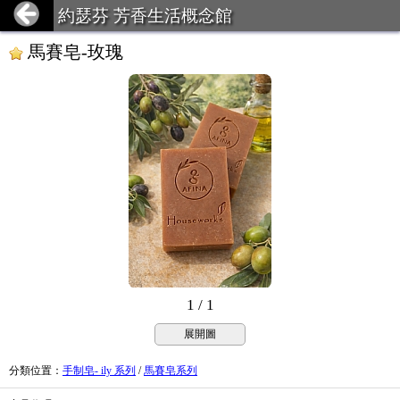
約瑟芬 芳香生活概念館
馬賽皂-玫瑰
1 / 1
展開圖
分類位置
：
手制皂- ily 系列
/
馬賽皂系列