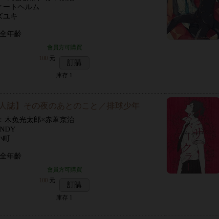
ィートヘルム
ズユキ
 全年齡
會員方可購買
100
元
訂購
庫存
1
人誌】その夜のあとのこと／排球少年
P：木兔光太郎×赤葦京治
NDY
小町
 全年齡
會員方可購買
100
元
訂購
庫存
1