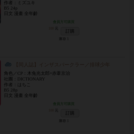
作者：ミズユキ
B5 24p
日文 漫畫 全年齡
會員方可購買
100
元
訂購
庫存
1
【同人誌】インザスパークラー／排球少年
角色／CP：木兔光太郎×赤葦京治
社團：DICTIONARY
作者：はちこ
B5 28p
日文 漫畫 全年齡
會員方可購買
100
元
訂購
庫存
1