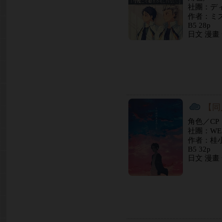
社團：デ
作者：ミ
B5 28p
日文 漫畫
【同
角色／C
社團：WE
作者：桂
B5 32p
日文 漫畫