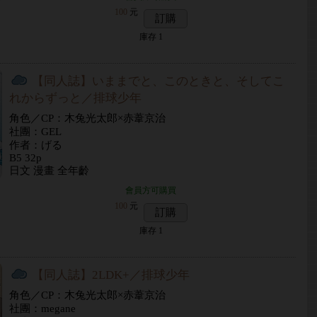
100
元
訂購
庫存
1
【同人誌】いままでと、このときと、そしてこ
れからずっと／排球少年
角色／CP：木兔光太郎×赤葦京治
社團：GEL
作者：げる
B5 32p
日文 漫畫 全年齡
會員方可購買
100
元
訂購
庫存
1
【同人誌】2LDK+／排球少年
角色／CP：木兔光太郎×赤葦京治
社團：megane