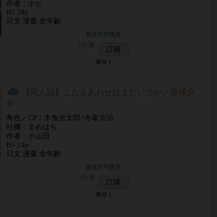
作者：ホビ
B5 28p
日文 漫畫 全年齡
會員方可購買
100
元
訂購
庫存
1
【同人誌】こたえあわせはまたいつか／排球少
年
角色／CP：木兔光太郎×赤葦京治
社團：まめはち
作者：小山田
B5 24p
日文 漫畫 全年齡
會員方可購買
100
元
訂購
庫存
1