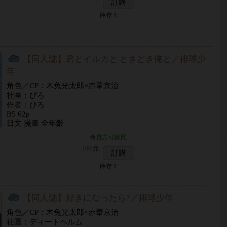
訂購
庫存
1
【同人誌】君とイルカと ときどき俺と／排球少
年
角色／CP：木兔光太郎×赤葦京治
社團：ぴろ
作者：ぴろ
B5 62p
日文 漫畫 全年齡
會員方可購買
100
元
訂購
庫存
1
【同人誌】好きになったら?／排球少年
角色／CP：木兔光太郎×赤葦京治
社團：ディートヘルム