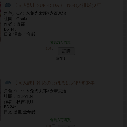
【同人誌】SUPER DARLING!!／排球少年
角色／CP：木兔光太郎×赤葦京治
社團：Grada
作者：眞篠
B5 44p
日文 漫畫 全年齡
會員方可購買
100
元
訂購
庫存
1
【同人誌】ゆめのまほろば／排球少年
角色／CP：木兔光太郎×赤葦京治
社團：ELEVEN
作者：秋吉緋月
B5 24p
日文 漫畫 全年齡
會員方可購買
100
元