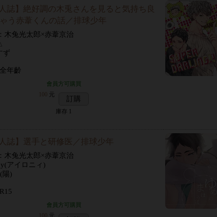
人誌】絶好調の木兎さんを見ると気持ち良
ゃう赤葦くんの話／排球少年
P：木兔光太郎×赤葦京治
△
すず
 全年齡
會員方可購買
100
元
訂購
庫存
1
人誌】選手と研修医／排球少年
P：木兔光太郎×赤葦京治
ny(アイロニィ)
(陽)
R15
會員方可購買
100
元