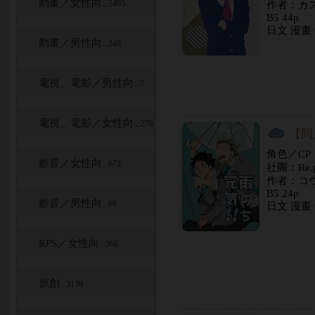
動畫／女性向
...5405
作者：カ
B5 44p
日文 漫畫
動畫／男性向
...348
電視、電影／男性向
...7
電視、電影／女性向
...2769
【同
角色／C
影音／女性向
...672
社團：Re.p
作者：コ
B5 24p
影音／男性向
...69
日文 漫畫
RPS／女性向
...366
原創
...3139