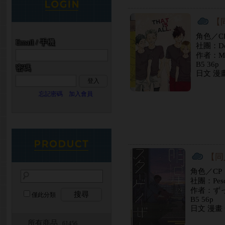
【同
角色／C
Email / 手機
社團：D
作者：M
B5 36p
密碼
日文 漫
登入
忘記密碼
加入會員
【同
角色／C
社團：Pesc
作者：ず
搜尋
僅此分類
B5 56p
日文 漫畫
所有商品
...61456