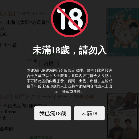
人誌】THAT IS ALL.／排球少年
P：木兔光太郎×赤葦京治
oT
ISO
畫 全年齡
會員方可購買
100
元
訂購
庫存
1
人誌】明星とスターゲイザー／排球少年
P：木兔光太郎×赤葦京治
e Rosso
っき
 全年齡
會員方可購買