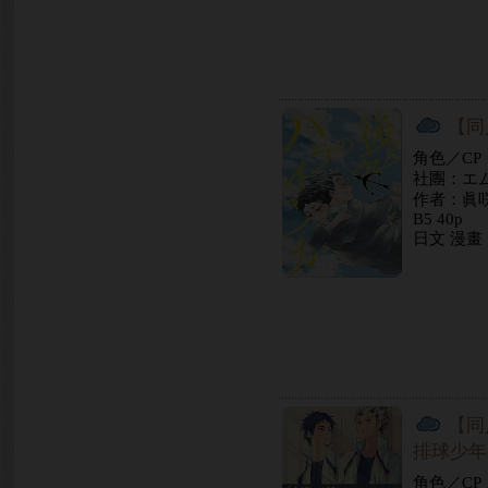
【同
角色／C
社團：エ
作者：眞
B5 40p
日文 漫畫
【同
排球少年
角色／C