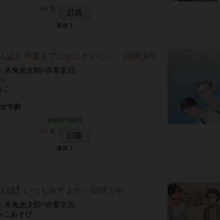
100
元
訂購
庫存
1
人誌】卒業までに伝えたいこと／排球少年
P：木兔光太郎×赤葦京治
e.
ろこ
 全年齡
會員方可購買
100
元
訂購
庫存
1
人誌】いつもみてます／排球少年
P：木兔光太郎×赤葦京治
っこあそび