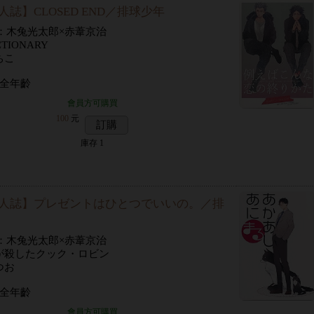
人誌】CLOSED END／排球少年
P：木兔光太郎×赤葦京治
TIONARY
ちこ
 全年齡
會員方可購買
100
元
訂購
庫存
1
人誌】プレゼントはひとつでいいの。／排
P：木兔光太郎×赤葦京治
が殺したクック・ロビン
つお
 全年齡
會員方可購買