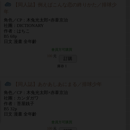
【同人誌】例えばこんな恋の終りかた／排球少
年
角色／CP：木兔光太郎×赤葦京治
社團：DICTIONARY
作者：はちこ
B5 68p
日文 漫畫 全年齡
會員方可購買
100
元
訂購
庫存
1
【同人誌】あかあしあにまる／排球少年
角色／CP：木兔光太郎×赤葦京治
社團：カンダガワ
作者：苔屋銭子
B5 32p
日文 漫畫 全年齡
會員方可購買
100
元