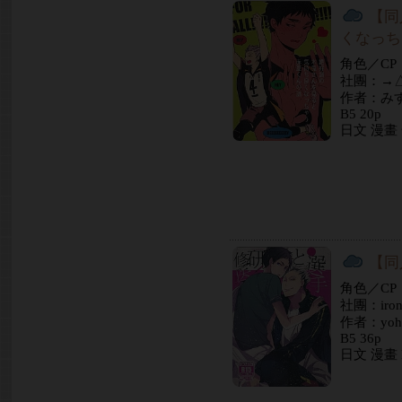
【同
くなっち
角色／C
社團：→
作者：み
B5 20p
日文 漫畫
【同
角色／C
社團：iro
作者：yoh
B5 36p
日文 漫畫 