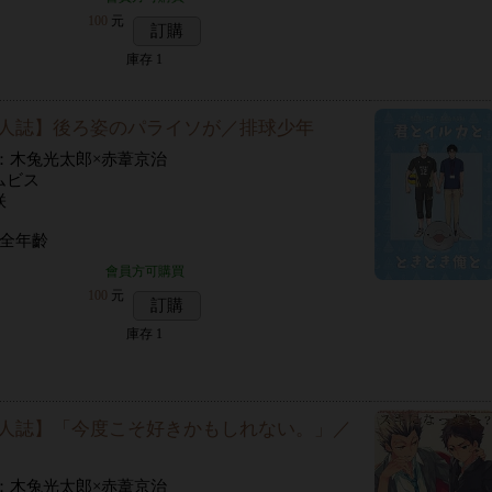
100
元
訂購
庫存
1
人誌】後ろ姿のパライソが／排球少年
P：木兔光太郎×赤葦京治
ムビス
咲
 全年齡
會員方可購買
100
元
訂購
庫存
1
人誌】「今度こそ好きかもしれない。」／
P：木兔光太郎×赤葦京治