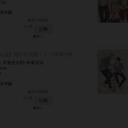
ス山
 全年齡
會員方可購買
100
元
訂購
庫存
1
人誌】雨のち元気！！ ／排球少年
P：木兔光太郎×赤葦京治
eat
ウ
 全年齡
會員方可購買
100
元
訂購
庫存
1