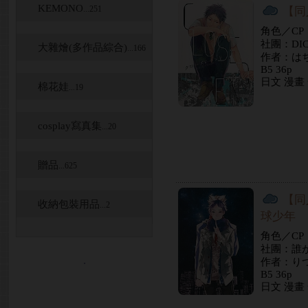
KEMONO
...251
【同
角色／C
社團：DIC
大雜燴(多作品綜合)
...166
作者：は
B5 36p
日文 漫畫
棉花娃
...19
cosplay寫真集
...20
贈品
...625
【同
收納包裝用品
...2
球少年
角色／C
社團：誰
．
作者：り
B5 36p
日文 漫畫