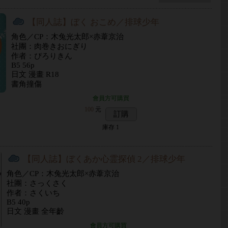
【同人誌】ぼく おこめ／排球少年
角色／CP：木兔光太郎×赤葦京治
社團：肉巻きおにぎり
作者：ぴろりきん
B5 56p
日文 漫畫 R18
書角撞傷
會員方可購買
100
元
訂購
庫存
1
【同人誌】ぼくあか心霊探偵 2／排球少年
角色／CP：木兔光太郎×赤葦京治
社團：さっくさく
作者：さくいち
B5 40p
日文 漫畫 全年齡
會員方可購買