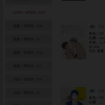
JUMP／女性向
...20567
漫畫／女性向
...11066
【同
角色／C
社團：stov
漫畫／男性向
...171
作者：し
B5 40p
日文 漫畫
遊戲／女性向
...11322
遊戲／男性向
...1575
小說／女性向
...2754
【同
小說／男性向
...143
角色／C
社團：ご