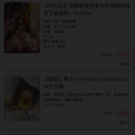
【同人誌】瑪琳船長想要在不情願的情
況下被侵犯／Hololive
角色／CP：寶鐘瑪琳
社團：ありすの宝箱
作者：水龍敬
B5 32p
繁中 漫畫 R18
會員方可購買
100
元
*已售完
庫存
0
【贈品】葉月ナツNATSU CHANNEL C
94大色紙
購買「男性向」類別中任2本書可選擇一項。若沒有購
買指定商品，會取消贈品。
會員方可購買
0
元
*已售完
庫存
0