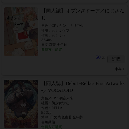
【同人誌】オプンざドーア／にじさん
じ
角色／CP：ヤン・ナリ中心
社團：もくようび
作者：もくよう
A5 40p
日文 漫畫 全年齡
會員方可購買
50
元
訂購
庫存
1
【同人誌】Debut -Rella's First Artworks
-／VOCALOID
角色／CP：初音未來
社團：萌少女領域
作者：RELLA
B5 32p
繁中+日文 彩色畫冊 全年齡
書角微傷
會員方可購買