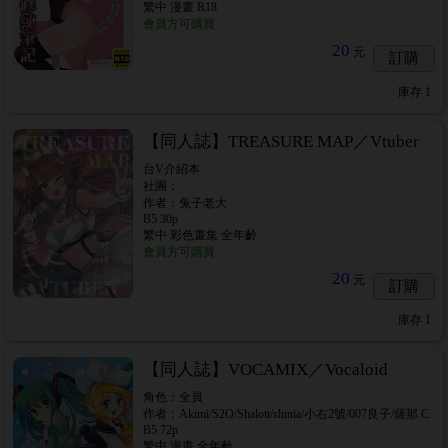
繁中 漫畫 R18
會員方可購買
20
元
訂購
庫存
1
【同人誌】TREASURE MAP／Vtuber
台V介紹本
社團：
作者：兔子老大
B5 30p
繁中 彩色畫集 全年齡
會員方可購買
20
元
訂購
庫存
1
【同人誌】VOCAMIX／Vocaloid
角色：全員
作者：Akimi/S2O/Shalott/shinia/小右2號/007良子/薩那.C
B5 72p
繁中 漫畫 全年齡