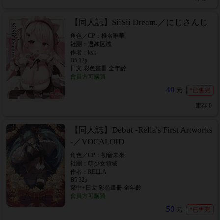
【同人誌】SiiSii Dream.／にじさんじ
角色／CP：椎名唯華
社團：過疎区域
作者：ksk
B5 12p
日文 彩色畫冊 全年齡
會員方可購買
40
元
*已售完
庫存
0
【同人誌】Debut -Rella's First Artworks
-／VOCALOID
角色／CP：初音未來
社團：萌少女領域
作者：RELLA
B5 32p
繁中+日文 彩色畫冊 全年齡
會員方可購買
50
元
*已售完