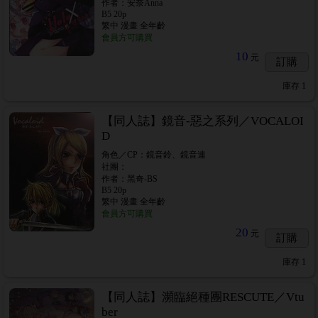
作者：安奈Anna
B5 20p
繁中 漫畫 全年齡
會員方可購買
10
元
訂購
庫存
1
【同人誌】鏡音-惡之系列／VOCALOI
D
角色／CP：鏡音鈴、鏡音連
社團：
作者：黑奇-BS
B5 20p
繁中 漫畫 全年齡
會員方可購買
20
元
訂購
庫存
1
【同人誌】瀕臨絕種團RESCUTE／Vtu
ber