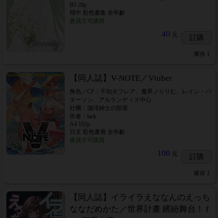
B5 28p
簡中 彩色畫集 全年齡
會員方可購買
40
元
訂購
庫存
1
【同人誌】V-NOTE／Vtuber
角色／CP：不知火フレア、魔界ノりりむ、レイン・パ
ターソン、アルランディス中心
社團：珈琲紳士の部屋
作者：lack
A4 102p
日文 彩色畫冊 全年齡
會員方可購買
100
元
訂購
庫存
1
【同人誌】イライラえななんのえっち
ななだめかた／世界計畫 繽紛舞台！ f