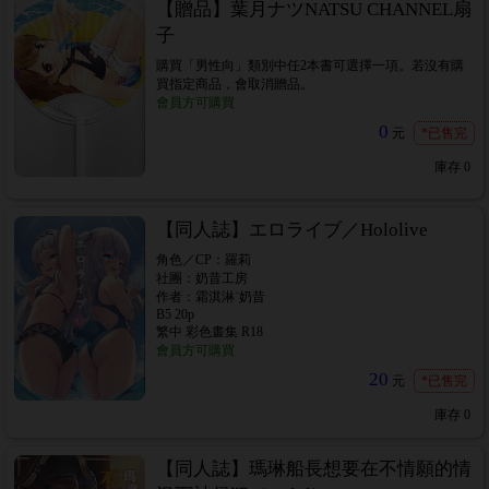
【贈品】葉月ナツNATSU CHANNEL扇
子
購買「男性向」類別中任2本書可選擇一項。若沒有購
買指定商品，會取消贈品。
會員方可購買
0
元
*已售完
庫存
0
【同人誌】エロライブ／Hololive
角色／CP：羅莉
社團：奶昔工房
作者：霜淇淋˙奶昔
B5 20p
繁中 彩色畫集 R18
會員方可購買
20
元
*已售完
庫存
0
【同人誌】瑪琳船長想要在不情願的情