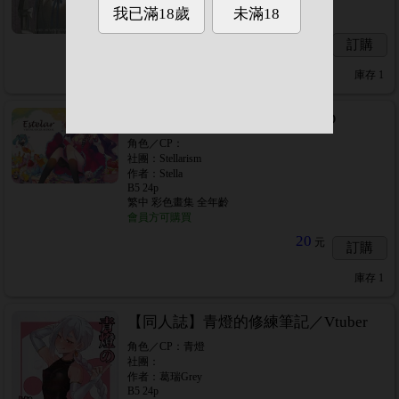
會員方可購買
20
元
訂購
庫存
1
【同人誌】estela ／VOCALOID
角色／CP：
社團：Stellarism
作者：Stella
B5 24p
繁中 彩色畫集 全年齡
會員方可購買
20
元
訂購
庫存
1
【同人誌】青燈的修練筆記／Vtuber
角色／CP：青燈
社團：
作者：葛瑞Grey
B5 24p