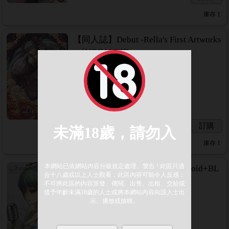
庫存
1
【同人誌】Debut -Rella's First Artworks
-／VOCALOID
角色／CP：
社團：萌少女領域
作者：Rella
B5 32p
繁中 彩色畫冊 全年齡
會員方可購買
20
元
訂購
庫存
1
【同人誌】White Radio／Vocaloid+BL
ACK★ROCK SHOOTER
角色／CP：
社團：萌少女領域
作者：RA
B5 32p
繁中+日文 彩色漫畫 全年齡