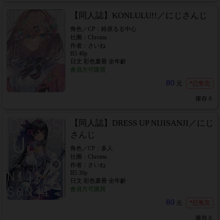
【同人誌】KONLULU!!／にじさんじ
角色／CP：鈴原るる中心
社團：Chroma
作者：さいね
B5 40p
日文 彩色畫冊 全年齡
會員方可購買
80
元
*已售完
庫存
0
【同人誌】DRESS UP NIJISANJI／にじ
さんじ
角色／CP：多人
社團：Chroma
作者：さいね
B5 30p
日文 彩色畫冊 全年齡
會員方可購買
80
元
*已售完
庫存
0