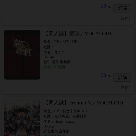
10
元
訂購
庫存
1
【同人誌】童唄／VOCALOID
角色／CP：LEN×LIN
社團：
作者：九十九
B5 34p
繁中 漫畫 全年齡
會員方可購買
30
元
訂購
庫存
1
【同人誌】Frontier V／VOCALOID
角色／CP：初音未來MIKU
社團：氣球魚屋、毒薔蝕骨
作者：Heco、Kamui
B5 20p
彩色畫集 全年齡