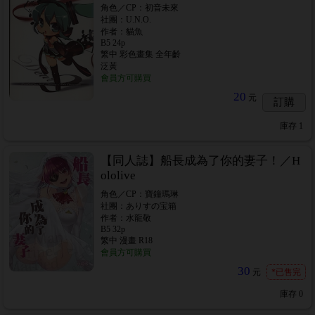
角色／CP：初音未來
社團：U.N.O.
作者：貓魚
B5 24p
繁中 彩色畫集 全年齡
泛黃
會員方可購買
20
元
訂購
庫存
1
【同人誌】船長成為了你的妻子！／H
ololive
角色／CP：寶鐘瑪琳
社團：ありすの宝箱
作者：水龍敬
B5 32p
繁中 漫畫 R18
會員方可購買
30
元
*已售完
庫存
0