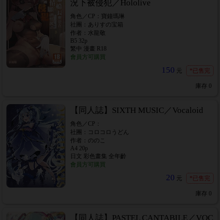
況下被侵犯／Hololive
角色／CP：寶鐘瑪琳
社團：ありすの宝箱
作者：水龍敬
B5 32p
繁中 漫畫 R18
會員方可購買
150
元
*已售完
庫存
0
【同人誌】SIXTH MUSIC／Vocaloid
角色／CP：
社團：コロコロうどん
作者：ののこ
A4 20p
日文 彩色畫集 全年齡
會員方可購買
20
元
*已售完
庫存
0
【同人誌】PASTEL CANTABILE／VOC