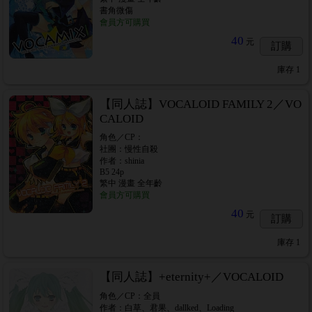
書角微傷
會員方可購買
40
元
訂購
庫存
1
【同人誌】VOCALOID FAMILY 2／VO
CALOID
角色／CP：
社團：慢性自殺
作者：shinia
B5 24p
繁中 漫畫 全年齡
會員方可購買
40
元
訂購
庫存
1
【同人誌】+eternity+／VOCALOID
角色／CP：全員
作者：白草、君果、dallked、Loading