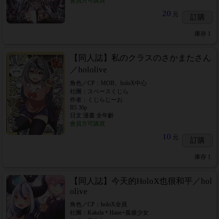
會員方可購買
20
元
訂購
庫存
1
【同人誌】私のクラスのさかまたさん
／hololive
角色／CP：MOB、holoX中心
社團：スペースくじら
作者：くじらじーお
B5 36p
日文 漫畫 全年齡
會員方可購買
10
元
訂購
庫存
1
【同人誌】今天的HoloX也很和平／hol
olive
角色／CP：holoX全員
社團：Kakela＊Hane+孤僻少女