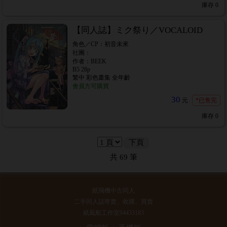
庫存
0
【同人誌】ミク祭り／VOCALOID
角色／CP：初音未來
社團：
作者：BEEK
B5 28p
繁中 彩色畫集 全年齡
會員方可購買
30
元
*已售完
庫存
0
下頁
共
69
筆
紙飛機中古同人
二手同人誌寄賣、收購、買賣
紙風船工作室94433183