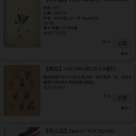
角色／CP：
社團：MACiA
作者：RRR 雨上がり羊 Wander15th
A5 20p
繁中 插畫+CD 全年齡
會員方可購買
10
元
訂購
庫存
1
【贈品】VOCAWORLD-3.9場刊
購買編號VOCALOID之商品時一本可選擇一份，若沒有
購買COM208之商品會取消贈品
會員方可購買
0
元
訂購
庫存
1
【同人誌】Dear2／VOCALOID