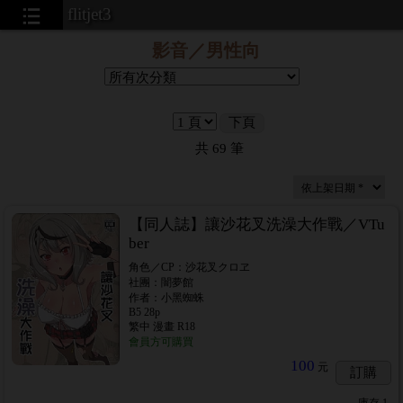
flitjet3
影音／男性向
下頁
共
69
筆
【同人誌】讓沙花叉洗澡大作戰／VTu
ber
角色／CP：沙花叉クロヱ
社團：闇夢館
作者：小黑蜘蛛
B5 28p
繁中 漫畫 R18
會員方可購買
100
元
訂購