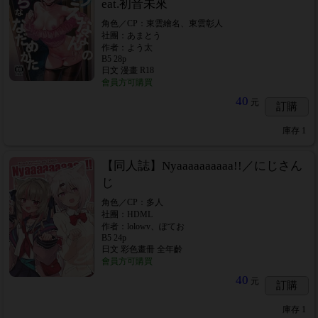
eat.初音未來
角色／CP：東雲繪名、東雲彰人
社團：あまとう
作者：よう太
B5 28p
日文 漫畫 R18
會員方可購買
40
元
訂購
庫存
1
【同人誌】Nyaaaaaaaaaa!!／にじさん
じ
角色／CP：多人
社團：HDML
作者：lolowv、ぽてお
B5 24p
日文 彩色畫冊 全年齡
會員方可購買
40
元
訂購
庫存
1