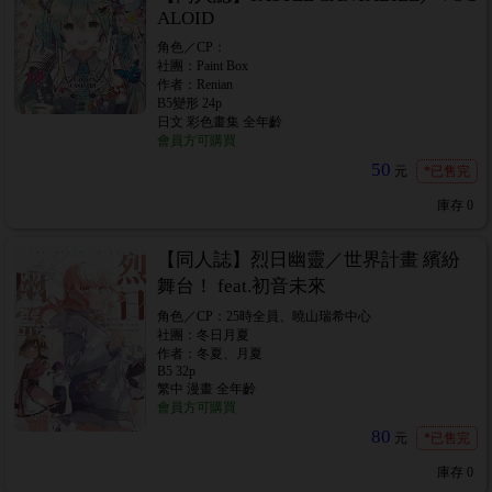
ALOID
角色／CP：
社團：Paint Box
作者：Renian
B5變形 24p
日文 彩色畫集 全年齡
會員方可購買
50
元
*已售完
庫存
0
【同人誌】烈日幽靈／世界計畫 繽紛
舞台！ feat.初音未來
角色／CP：25時全員、曉山瑞希中心
社團：冬日月夏
作者：冬夏、月夏
B5 32p
繁中 漫畫 全年齡
會員方可購買
80
元
*已售完
庫存
0