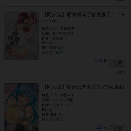
庫存
1
【同人誌】船長成為了你的妻子！／H
ololive
角色／CP：寶鐘瑪琳
社團：ありすの宝箱
作者：水龍敬
B5 32p
繁中 漫畫 R18
會員方可購買
150
元
訂購
庫存
1
【同人誌】歌姫は肉食系!?／Vocaloid
角色／CP：初音未來
社團：クソユリ団地
作者：ジョンソン
B5 20p
日文 漫畫 R18
會員方可購買
20
元
訂購