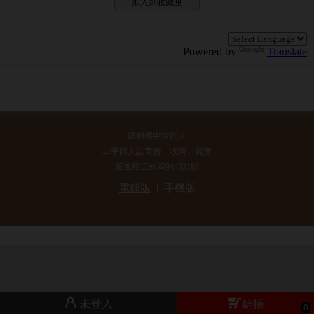
加入到收藏匣
Powered by
Translate
紙飛機中古同人
二手同人誌寄賣、收購、買賣
紙風船工作室94433183
電腦版
|
手機版
未登入
結帳
0