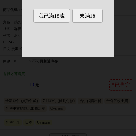
商品代碼
：COM209v042
角色：鶴丸國永、三日月宗近
社團：群青
作者：ありとも
B5 24p
日文 漫畫 全年齡
庫存
：
0
※
不可買超過庫存
會員方可購買
10
*已售完
元
全家取付
(貨到付款)
7-11取付
(貨到付款)
合併代購出貨
合併代收出貨
合併中古網站未出貨訂單
Overseas
合併訂單
日本
Overseas