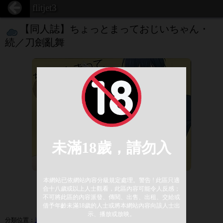
flitjet3
【同人誌】ちょっとまっておじいちゃん・
続／刀劍亂舞
1 / 1
展開圖
分類位置
：
遊戲／女性向
/
刀劍亂舞