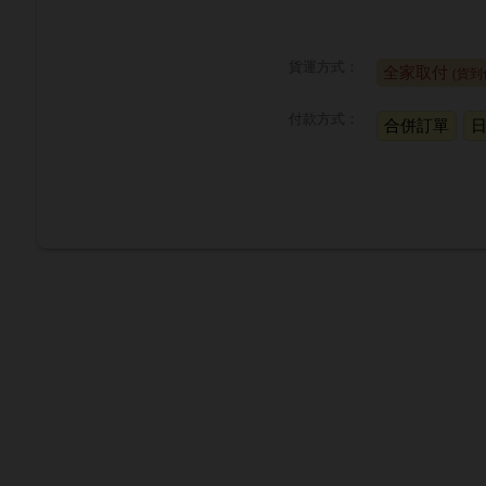
貨運方式：
全家取付
(貨到
付款方式：
合併訂單