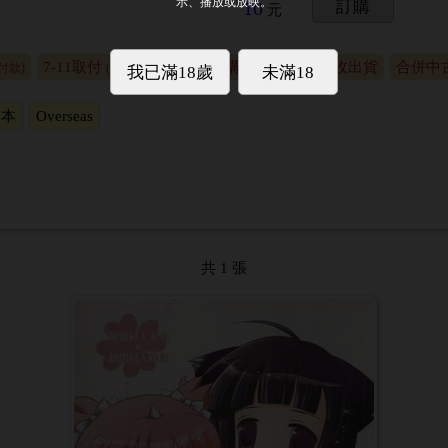
10
訂購
元
7-11取付
合併代購出貨
合併代收出貨
合併中
付款)
(貨到付款)
日本
Overseas
共 1 張