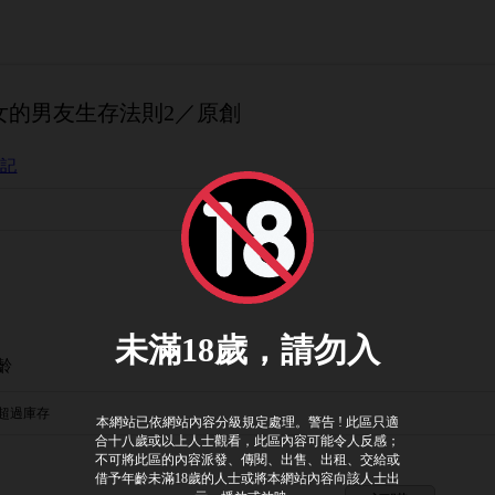
女的男友生存法則2／原創
札記
齡
超過庫存