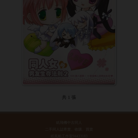
共 1 張
紙飛機中古同人
二手同人誌寄賣、收購、買賣
紙風船工作室94433183