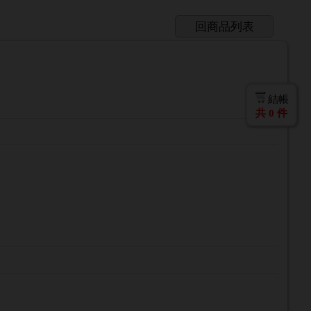
回商品列表
結帳
共
0
件