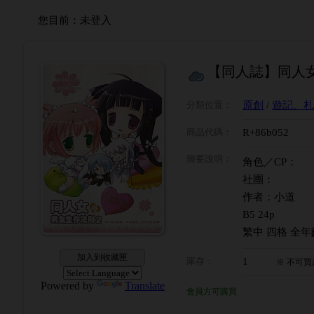
您目前：
未登入
【同人誌】同人
分類位置
：
原創
/
遊記、
商品代碼
：
R+86b052
簡要說明
：
角色／CP：
社團：
作者：小道
B5 24p
繁中 四格 全年
加入到收藏匣
庫存
：
1
※
不可買
Powered by
Translate
會員方可購買