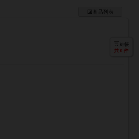
回商品列表
結帳
共
0
件