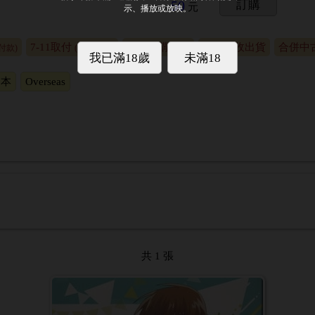
50
訂購
元
7-11取付
合併代購出貨
合併代收出貨
合併中
付款)
(貨到付款)
日本
Overseas
共 1 張