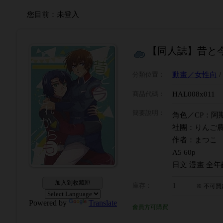
您目前：
未登入
【同人誌】昔と今
分類位置
：
動畫／女性向
商品代碼
：
HAL008x011
簡要說明
：
角色／CP：阿
社團：りんご
作者：まつこ
A5 60p
日文 漫畫 全年
加入到收藏匣
庫存
：
1
※
不可買
Powered by
Translate
會員方可購買