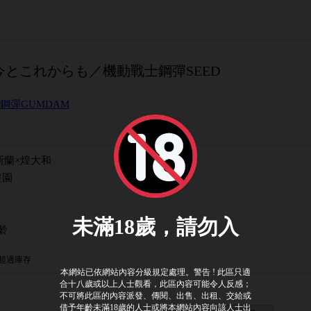
とこれからも／機動戰士鋼彈SEED
/
鋼彈GUMDAM
斯蘭×煌大和
農園
齡
超過庫存