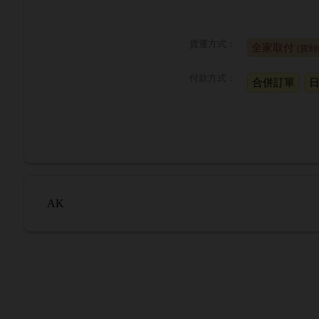
貨運方式：
全家取付
(貨到
付款方式：
合併訂單
AK