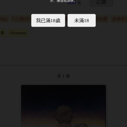
800
訂購
元
7-11取付
合併代購出貨
合併代收出貨
合併中
付款)
(貨到付款)
日本
Overseas
共 1 張