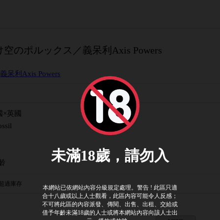
のポルックス／義呆利Axis Powers
/
義呆利Axis Powers
國×英國
ssil
齡
超過庫存