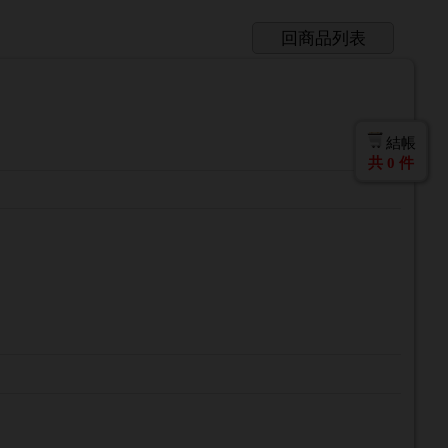
回商品列表
結帳
共
0
件