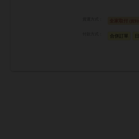
貨運方式：
全家取付
(貨到
付款方式：
合併訂單