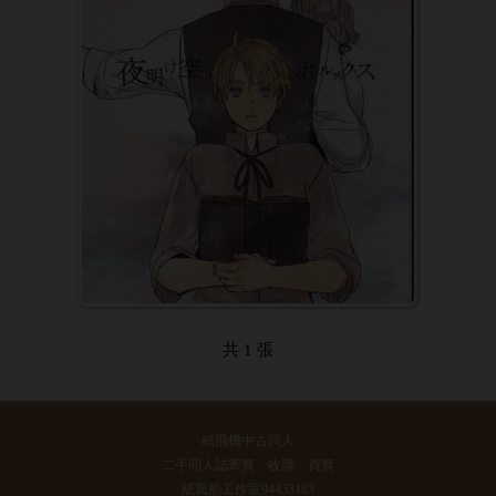
共 1 張
紙飛機中古同人
二手同人誌寄賣、收購、買賣
紙風船工作室94433183