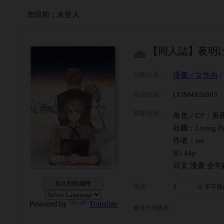
您目前：
未登入
【同人誌】夜明け空
分類位置
：
漫畫／女性向
商品代碼
：
COM492z005
簡要說明
：
角色／CP：美
社團：Living Fo
作者：ise
B5 44p
日文 漫畫 全年
加入到收藏匣
庫存
：
1
※
不可買
Powered by
Translate
會員方可購買