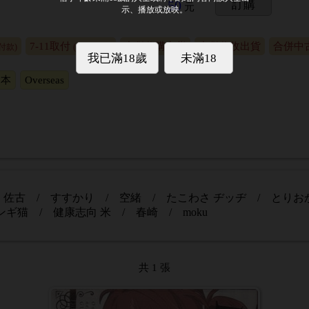
50
訂購
元
7-11取付
合併代購出貨
合併代收出貨
合併中
付款)
(貨到付款)
日本
Overseas
/ 佐古 / すすかり / 空緒 / たこわさ ヂッヂ / とり
ンギ猫 / 健康志向 米 / 春崎 / moku
共 1 張