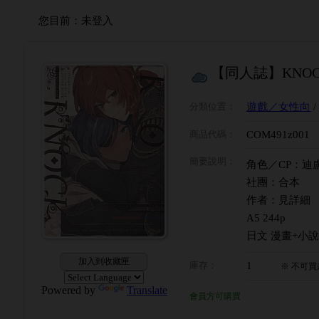
您目前：
未登入
【同人誌】KNO
分類位置
：
遊戲／女性向
商品代碼
：
COM491z001
簡要說明
：
角色／CP：迪
社團：合本
作者：見詳細
A5 244p
日文 漫畫+小說
加入到收藏匣
庫存
：
1
※
不可買
Powered by
Translate
會員方可購買