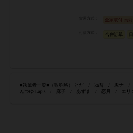
貨運方式：
全家取付
(貨到
付款方式：
合併訂單
■執筆者一覧■（敬称略） とだ / ka畜 / 坂ナ 
んつゆ Lapis / 麻子 / あずま / 恋月 / エリ