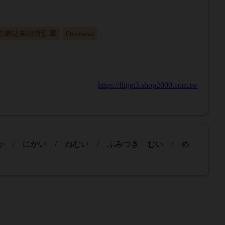
古網站未出貨訂單
Overseas
https://flitjet3.shop2000.com.tw
おか / にかい / ねむい / ふみつき むい / め