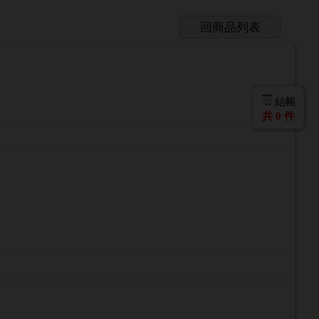
回商品列表
結帳
共
0
件