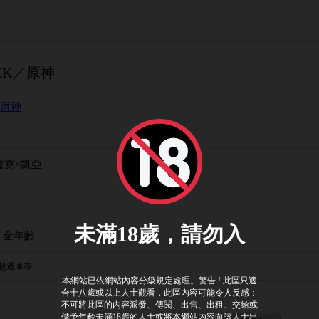
CK／原神
/
原神
盧克×凱亞
 全年齡
超過庫存