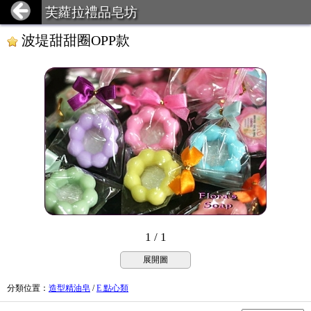
芙蘿拉禮品皂坊
波堤甜甜圈OPP款
1 / 1
展開圖
分類位置
：
造型精油皂
/
E 點心類