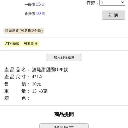
件數
：
15
一般價
元
10
會員價
元
訂購
快遞送貨
(可選貨到付款)
ATM轉帳
郵政劃撥
加入到收藏匣
產 品 品 名：
波堤甜甜圈OPP款
4*1.5
產 品 尺 寸：
售 價：
10元
重 量：
13+-3克
顏 色：
商品提問