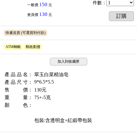
件數
：
150
一般價
元
130
會員價
元
訂購
快遞送貨
(可選貨到付款)
ATM轉帳
郵政劃撥
加入到收藏匣
產 品 品 名：
翠玉白菜精油皂
9*6.5*5.5
產 品 尺 寸：
售 價：
130元
重 量：
75+-5克
顏 色：
包裝:含透明盒+紅緞帶包裝