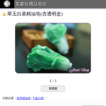
芙蘿拉禮品皂坊
翠玉白菜精油皂(含透明盒)
1 / 1
展開圖
分類位置
：
造型精油皂
/
E 點心類