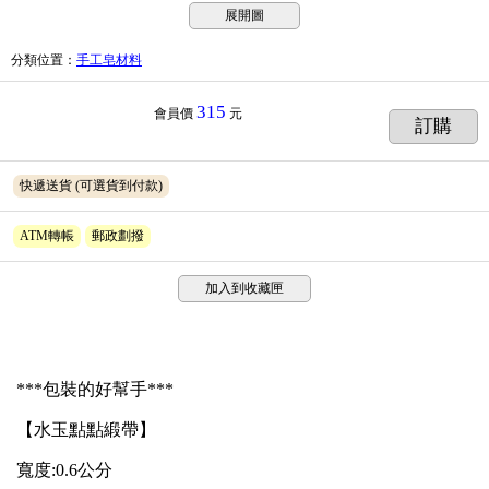
展開圖
分類位置
：
手工皂材料
315
會員價
元
訂購
快遞送貨
(可選貨到付款)
ATM轉帳
郵政劃撥
加入到收藏匣
***包裝的好幫手***
【水玉點點緞帶】
寬度:0.6公分