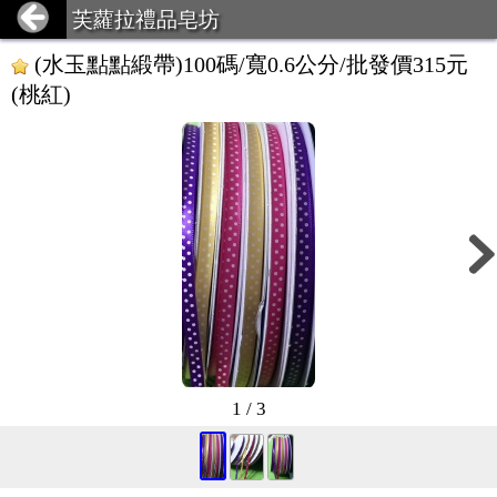
芙蘿拉禮品皂坊
(水玉點點緞帶)100碼/寬0.6公分/批發價315元
(桃紅)
1 / 3