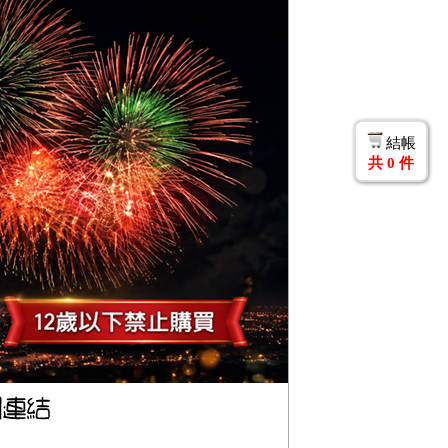
結帳
共
0
件