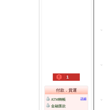
1
付款．貨運
詳細
ATM轉帳
金融匯款