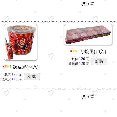
共
3
筆
小旋風(24入)
120
一般價
元
訂購
120
會員價
元
調皮果(24入)
120
一般價
元
訂購
120
會員價
元
共
3
筆