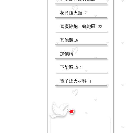
花筒煙火類
...7
喜慶鞭炮、蜂炮區
...22
其他類
...6
加價購
下架區
...545
電子煙火材料
...1