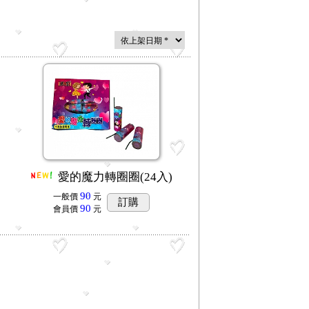
愛的魔力轉圈圈(24入)
90
一般價
元
訂購
90
會員價
元