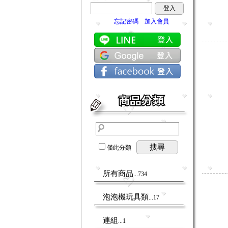
登入
忘記密碼
加入會員
搜尋
僅此分類
所有商品
...734
泡泡機玩具類
...17
連組
...1