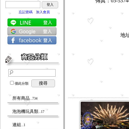
傳真：03-53744
登入
營業時
忘記密碼
加入會員
地
搜尋
僅此分類
所有商品
...734
泡泡機玩具類
...17
連組
...1