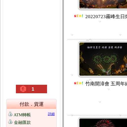
20220723霧峰生
竹南開漳會 五周年
1
付款．貨運
詳細
ATM轉帳
金融匯款