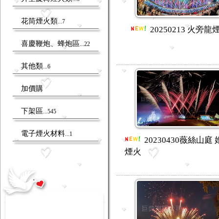
花筒煙火類
...7
20250213 火旁龍
喜慶鞭炮、蜂炮區
...22
其他類
...6
加價購
下架區
...545
電子煙火材料
...1
20230430薇絲山庭
煙火