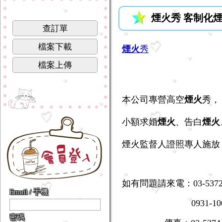
煙火秀 客制化
查訂單
檔案下載
煙火
秀
檔案上傳
本公司專營高空
煙火
秀，
小額求婚
煙火
、告白
煙火
煙火監督人證照專人施放
如有問題請來電：03-53729
Email / 手機
0931-10075
密碼