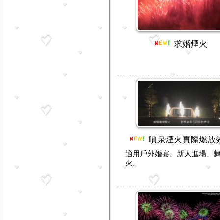
求婚煙火
噴泉煙火實際燃放
適用戶外婚宴、新人進場、
火。