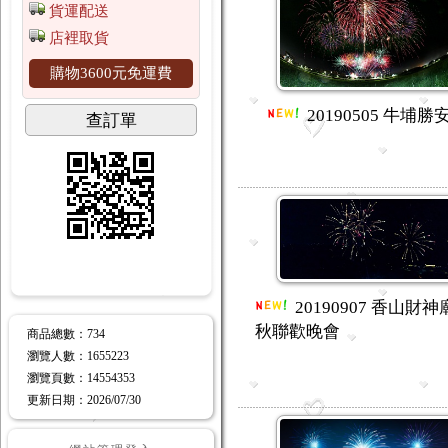
貨運配送
店裡取貨
購物3600元免運費
20190505 牛埔勝
查訂單
20190907 香山財
秋聯歡晚會
商品總數
：734
瀏覽人數
：
1655223
瀏覽頁數
：
14554353
更新日期
：2026/07/30