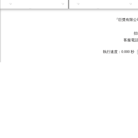
『巨獎有限公司 版權所有 ©
巨獎
抬頭:巨獎
客服電話：093
執行速度
：0.000
秒