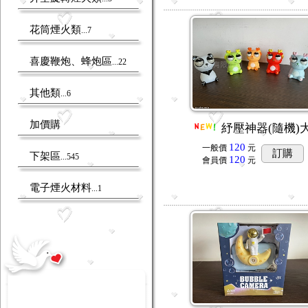
花筒煙火類
...7
喜慶鞭炮、蜂炮區
...22
其他類
...6
加價購
紓壓神器(隨機)
120
一般價
元
訂購
下架區
...545
120
會員價
元
電子煙火材料
...1