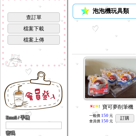
泡泡機玩具類
查訂單
檔案下載
檔案上傳
寶可夢削筆機
150
一般價
元
Email / 手機
訂購
150
會員價
元
密碼