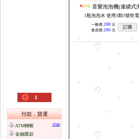
音樂泡泡機(連續式
1瓶泡泡水 使用3顆3號乾
280
一般價
元
訂購
280
會員價
元
1
付款．貨運
詳細
ATM轉帳
金融匯款