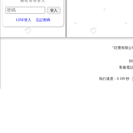
網站管理登入
LINE登入
忘記密碼
『巨獎有限公司 版權所有 ©
巨獎
抬頭:巨獎
客服電話：093
執行速度
：0.109
秒