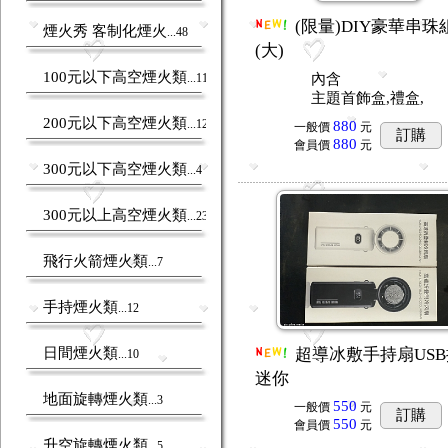
(限量)DIY豪華串珠
煙火秀 客制化煙火
...48
(大)
100元以下高空煙火類
...11
內含
主題首飾盒,禮盒,
200元以下高空煙火類
...12
880
一般價
元
訂購
880
會員價
元
300元以下高空煙火類
...4
300元以上高空煙火類
...23
飛行火箭煙火類
...7
手持煙火類
...12
日間煙火類
超導冰敷手持扇US
...10
迷你
地面旋轉煙火類
...3
550
一般價
元
訂購
550
會員價
元
升空旋轉煙火類
...5