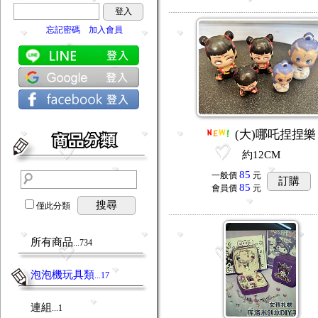
登入
忘記密碼
加入會員
(大)哪吒捏捏樂
約12CM
85
一般價
元
訂購
85
會員價
元
搜尋
僅此分類
所有商品
...734
泡泡機玩具類
...17
連組
...1