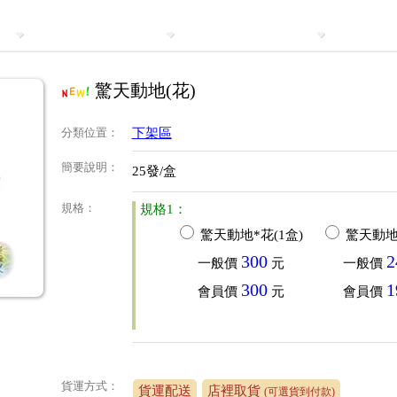
驚天動地(花)
分類位置
：
下架區
簡要說明
：
25發/盒
規格
：
規格1：
驚天動地*花(1盒)
驚天動地*
300
2
一般價
元
一般價
300
1
會員價
元
會員價
貨運方式：
貨運配送
店裡取貨
(可選貨到付款)