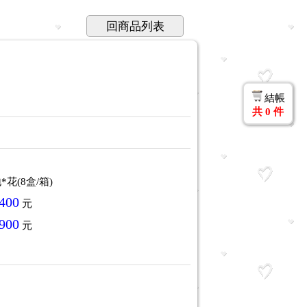
回商品列表
結帳
共
0
件
花(8盒/箱)
400
元
900
元