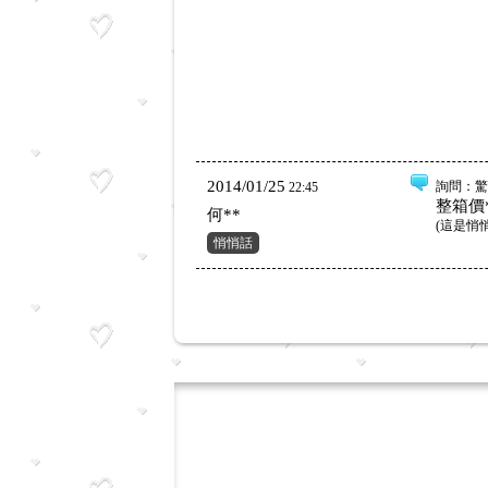
2014/01/25
詢問
：驚
22:45
整箱價**
何**
(
這是悄
悄悄話