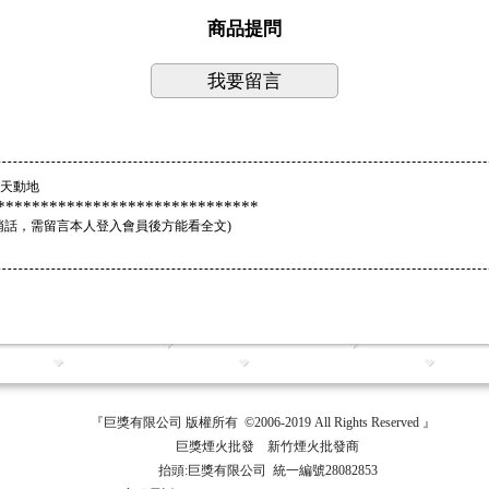
商品提問
我要留言
天動地
****************************
悄話，需留言本人登入會員後方能看全文
)
『巨獎有限公司 版權所有 ©2006-2019 All Rights Reserved 』
巨獎煙火批發 新竹煙火批發商
抬頭:巨獎有限公司 統一編號28082853