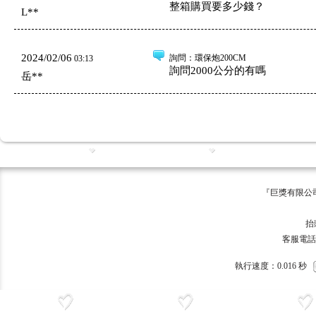
整箱購買要多少錢？
L**
2024/02/06
詢問
：環保炮200CM
03:13
詢問2000公分的有嗎
岳**
『巨獎有限公司 版權所有 ©
巨獎
抬頭:巨獎
客服電話：093
執行速度
：0.016
秒