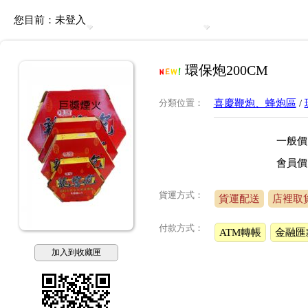
您目前：
未登入
環保炮200CM
分類位置
：
喜慶鞭炮、蜂炮區
/
一般價
會員價
貨運方式：
貨運配送
店裡取
付款方式：
ATM轉帳
金融匯
加入到收藏匣