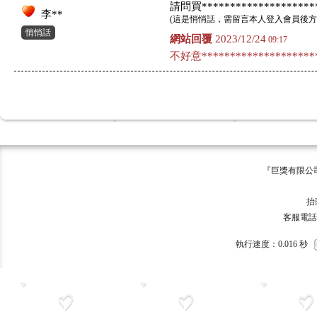
請問買*********************
李**
(
這是悄悄話，需留言本人登入會員後方
悄悄話
網站回覆
2023/12/24
09:17
不好意*********************
『巨獎有限公司 版權所有 ©
巨獎
抬頭:巨獎
客服電話：093
執行速度
：0.016
秒