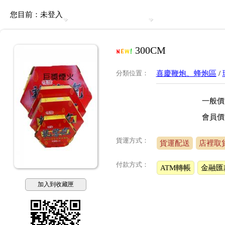
您目前：
未登入
300CM
分類位置
：
喜慶鞭炮、蜂炮區
/
一般價
會員價
貨運方式：
貨運配送
店裡取
付款方式：
ATM轉帳
金融匯
加入到收藏匣