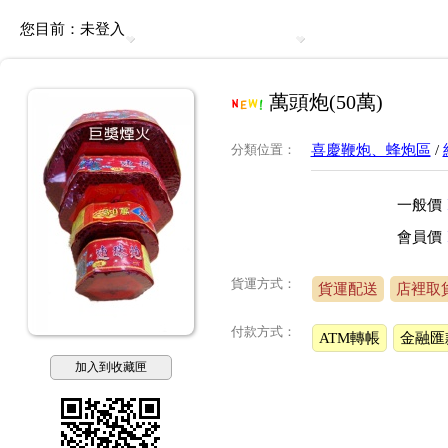
您目前：
未登入
萬頭炮(50萬)
分類位置
：
喜慶鞭炮、蜂炮區
/
一般價
會員價
貨運方式：
貨運配送
店裡取
付款方式：
ATM轉帳
金融匯
加入到收藏匣