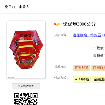
您目前：
未登入
環保炮3000公分
分類位置
：
喜慶鞭炮、蜂炮區
/
一般價
會員價
貨運方式：
貨運配送
店裡取
付款方式：
ATM轉帳
金融匯
加入到收藏匣