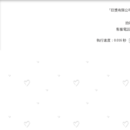
『巨獎有限公司 版權所有 ©
巨獎
抬頭:巨獎
客服電話：093
執行速度
：0.016
秒