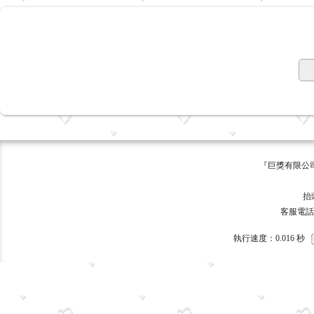
『巨獎有限公司 版權所有 ©
巨獎
抬頭:巨獎
客服電話：093
執行速度
：0.016
秒