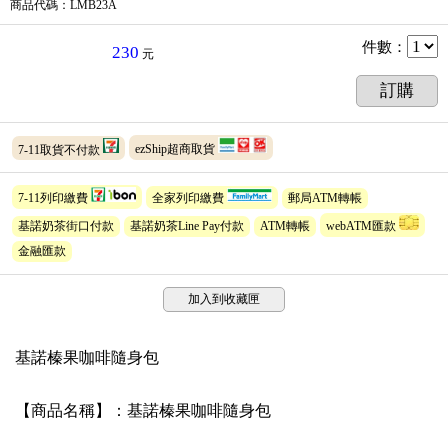
商品代碼
：LMB23A
件數
：
230
元
訂購
7-11取貨不付款
ezShip超商取貨
7-11列印繳費
全家列印繳費
郵局ATM轉帳
基諾奶茶街口付款
基諾奶茶Line Pay付款
ATM轉帳
webATM匯款
金融匯款
加入到收藏匣
基諾榛果咖啡隨身包
【商品名稱】：基諾榛果咖啡隨身包