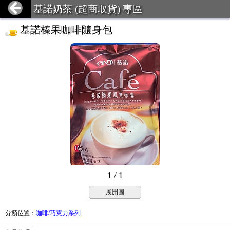
基諾奶茶 (超商取貨) 專區
基諾榛果咖啡隨身包
1 / 1
展開圖
分類位置
：
咖啡/巧克力系列