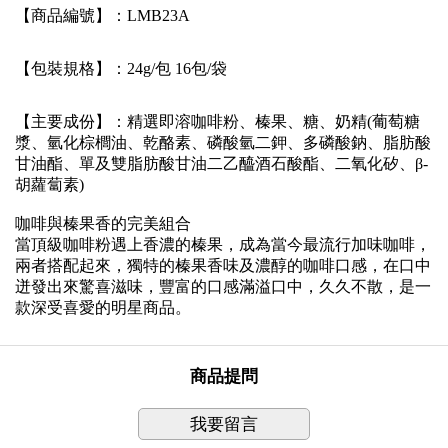
【商品編號】：LMB23A
【包裝規格】：24g/包 16包/袋
【主要成份】：
精選即溶咖啡粉、榛果、糖、奶精(葡萄糖
漿、氫化棕櫚油、乾酪素、磷酸氫二鉀、多磷酸鈉、脂肪酸
甘油酯、單及雙脂肪酸甘油二乙醯酒石酸酯、二氧化矽、β-
胡蘿蔔素)
咖啡與榛果香的完美組合
當頂級咖啡粉遇上香濃的榛果，成為當今最流行加味咖啡，
兩者搭配起來，獨特的榛果香味及濃醇的咖啡口感，在口中
迸發出來驚喜滋味，豐富的口感滿溢口中，久久不散，是一
款深受喜愛的明星商品。
商品提問
我要留言