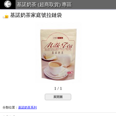
基諾奶茶 (超商取貨) 專區
基諾奶茶家庭號拉鏈袋
1 / 1
展開圖
分類位置
：
基諾奶茶系列