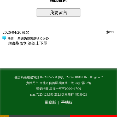
商品提問
我要留言
2026/04/20
林**
01:55
詢問
：基諾奶茶家庭號拉鏈袋
超商取貨無法線上下單
基諾奶茶服務電話:02-27659580 傳真:02-27460188 LINE ID:gino37
實體門市:台北市信義區基隆路一段35巷7弄37號
營業時間:星期一至五09:00~17:00
mmh7225/123.193.212.3益立商行 48559623
電腦版
|
手機版