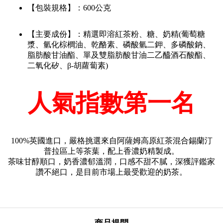
【包裝規格】：600公克
【主要成份】：精選即溶紅茶粉、糖、奶精(葡萄糖
漿、氫化棕櫚油、乾酪素、磷酸氫二鉀、多磷酸鈉、
脂肪酸甘油酯、單及雙脂肪酸甘油二乙醯酒石酸酯、
二氧化矽、β-胡蘿蔔素)
人氣指數第一名
100%英國進口，嚴格挑選來自阿薩姆高原紅茶混合錫蘭汀
普拉區上等茶葉，配上香濃奶精製成。
茶味甘醇順口，奶香濃郁溫潤，口感不甜不膩，深獲評鑑家
讚不絕口，是目前市場上最受歡迎的奶茶。