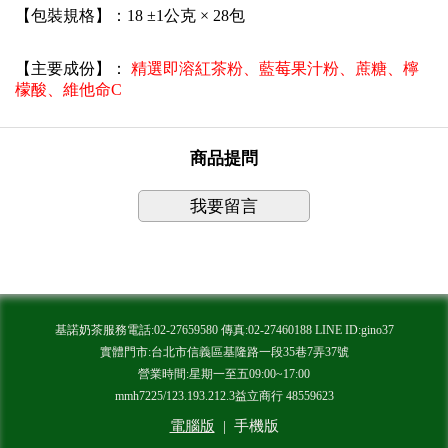
【包裝規格】：18 ±1公克 × 28包
【主要成份】：
精選即溶紅茶粉、藍莓果汁粉、蔗糖、檸
檬酸、維他命C
商品提問
我要留言
基諾奶茶服務電話:02-27659580 傳真:02-27460188 LINE ID:gino37
實體門市:台北市信義區基隆路一段35巷7弄37號
營業時間:星期一至五09:00~17:00
mmh7225/123.193.212.3益立商行 48559623
電腦版
|
手機版