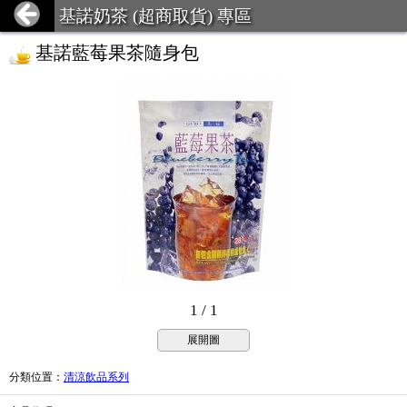
基諾奶茶 (超商取貨) 專區
基諾藍莓果茶隨身包
1 / 1
展開圖
分類位置
：
清涼飲品系列