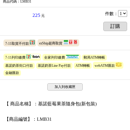
商品代碼
：LMB31
件數
：
225
元
訂購
7-11取貨不付款
ezShip超商取貨
7-11列印繳費
全家列印繳費
郵局ATM轉帳
基諾奶茶街口付款
基諾奶茶Line Pay付款
ATM轉帳
webATM匯款
金融匯款
加入到收藏匣
【 商品名稱】：基諾藍莓果茶隨身包(新包裝)
【商品編號】：LMB31