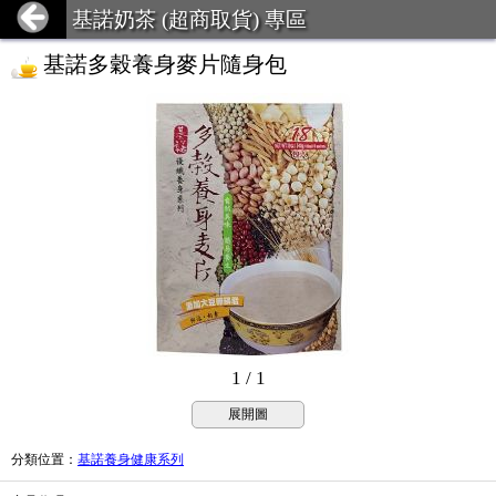
基諾奶茶 (超商取貨) 專區
基諾多穀養身麥片隨身包
1 / 1
展開圖
分類位置
：
基諾養身健康系列