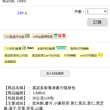
商品代碼
：LMB41
件數
：
240
元
訂購
7-11取貨不付款
ezShip超商取貨
7-11列印繳費
全家列印繳費
郵局ATM轉帳
基諾奶茶街口付款
基諾奶茶Line Pay付款
ATM轉帳
webATM匯款
金融匯款
加入到收藏匣
【商品名稱】： 基諾多穀養身麥片隨身包
【商品編號】： LMB41
【包裝規格】： 30公克x18包
【主要成份】： 造米麩,麥片,小麥胚芽,青仁黑豆,薏仁,黑芝
麻,蓮子,芡實,茯苓,山藥,