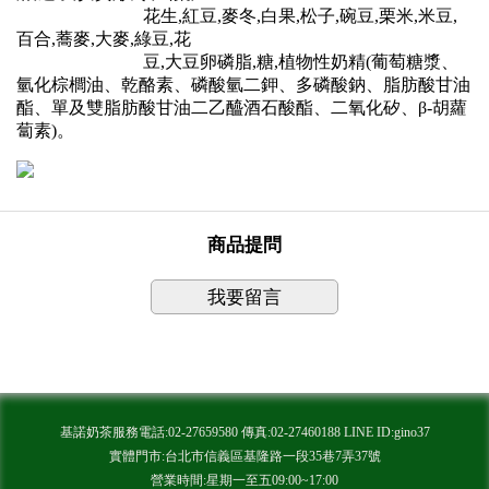
花生,紅豆,麥冬,白果,松子,碗豆,栗米,米豆,
百合,蕎麥,大麥,綠豆,花
豆,大豆卵磷脂,糖,植物性奶精(葡萄糖漿、
氫化棕櫚油、乾酪素、磷酸氫二鉀、多磷酸鈉、脂肪酸甘油
酯、單及雙脂肪酸甘油二乙醯酒石酸酯、二氧化矽、β-胡蘿
蔔素)。
商品提問
我要留言
基諾奶茶服務電話:02-27659580 傳真:02-27460188 LINE ID:gino37
實體門市:台北市信義區基隆路一段35巷7弄37號
營業時間:星期一至五09:00~17:00