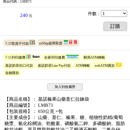
商品代碼
：LMB73
件數
：
240
元
訂購
7-11取貨不付款
ezShip超商取貨
7-11列印繳費
全家列印繳費
郵局ATM轉帳
基諾奶茶街口付款
基諾奶茶Line Pay付款
ATM轉帳
webATM匯款
金融匯款
加入到收藏匣
【商品名稱】： 基諾榛果山藥薏仁拉鍊袋
【商品編號】： LMB73
【包裝規格】： 650公克 ×包
【主要成份】： 山藥、薏仁、榛果、糖、植物性奶精(葡萄
糖漿、氫化棕櫚油、乾酪素、磷酸氫二鉀、多磷酸鈉、脂肪
酸甘油酯、單及雙脂肪酸甘油二乙醯酒石酸酯、二氧化矽、