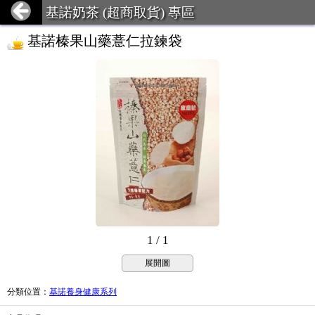
基諾奶茶 (超商取貨) 專區
基諾榛果山藥薏仁拉鍊袋
1 / 1
展開圖
分類位置
：
基諾養身健康系列